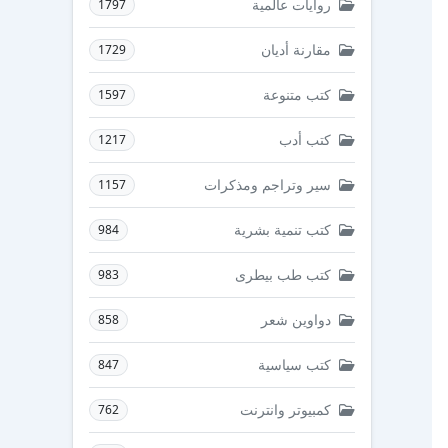
روايات عالمية
1797
مقارنة أديان
1729
كتب متنوعة
1597
كتب أدب
1217
سير وتراجم ومذكرات
1157
كتب تنمية بشرية
984
كتب طب بيطرى
983
دواوين شعر
858
كتب سياسية
847
كمبيوتر وانترنت
762