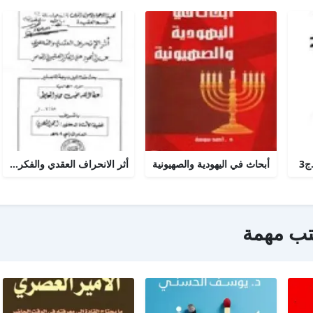
ج3
أبحاث في اليهودية والصهيونية
أثر الانحراف العقدي والفكري عند اليهود على الفكر الصهيوني المعاصر
تب مهمة