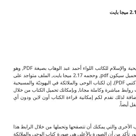
تحميل كتاب الوحى والملائكة في اليهوديّة والمسيحية والإسلام للكاتب اللواء أحمد عبد الوهاب بصيغة PDF, وهو
من ضمن تصنيف مقارنة أديان, نوع الملف عند التحميل سيكون pdf, وحجمه 2.17 ميجا بايت, الملف متواجد على
موقعنا (كتبي PDF), حاول أن لاتنسى هذا الإسم (كتبي PDF), إن لكتاب الوحى والملائكة في اليهوديّة والمسيحية
اب روابط مباشرة وكاملة مجانا, وبإمكانك تحميل الكتاب من خلال
أسفل, وهي روابط مجانية 100%, بالإضافة لذلك نقدم لكم إمكانية قراءة الكتاب أون لاين ودون أي
ل أيضاً.
ب الأخرى والتي يمكنك أن تتصفحها وتحملها من خلال الرابط هذا
صور تأكد من أن الصورة بالأعلى هي صورة كتاب الوحى والملائكة