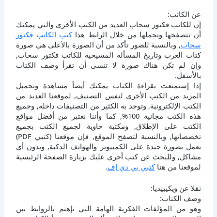
عن الكاتب:
إن للكاتب فكتور سحاب العديد من الكتب الأخرى والتي يمكنك
أن تتصفحها وتحملها من خلال الرابط هذا
كتب الكاتب فكتور
سحاب
, وبالنسبة للصور تأكد من أن الصورة بالأعلى هي صورة
كتاب العرب وتاريخ المسألة المسيحية للكاتب فكتور سحاب,
وإن لم تكن هناك صورة لا تنسى أن تقرأ وصف الكتاب
بالأسفل.
إذا إستمتعت بقراءة الكتاب يمكنك أيضاً مشاهدة وتحميل
المزيد من الكتب الأخرى لنفس التصنيف, لموقعنا العديد من
الكتب الإلكترونية, وتوجد به الكثير من التصنيفات داخله, وجميع
هذه الكتب مجانية 100%, كما وأننا نعتبر من أفضل مواقع
الكتب على الإطلاق, ومكتبة حاوية لجميع الكتب بجميع
تخصصاتها, وبالنسبة لتصفح الموقع, فإن موقعنا (كتبي PDF)
يعمل بصورة جيدة على الكمبيوتر والهواتف الذكية, وبدون أي
مشاكل, وللبحث عن كتب أخرى عليك بزيارة الصفحة الرئيسية
لموقعنا من هنا
كتبي بي دي إف
.
نقلا عن ويكيبيديا:
وصف الكتاب:
وهو من المؤلفات الفكرية الهامة التي تإهتم بالروابط بين