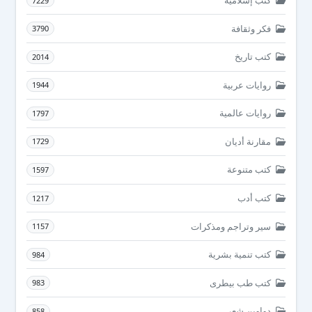
كتب إسلامية
7229
فكر وثقافة
3790
كتب تاريخ
2014
روايات عربية
1944
روايات عالمية
1797
مقارنة أديان
1729
كتب متنوعة
1597
كتب أدب
1217
سير وتراجم ومذكرات
1157
كتب تنمية بشرية
984
كتب طب بيطرى
983
دواوين شعر
858