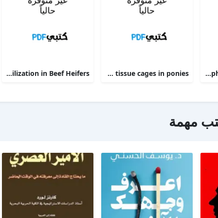
Phosphorus Deficiency Metabolism and Food Utilization in Beef Heifers
Clinical efficacy of intravenous administration of marbofloxacin in a Staphylococcus aureus infection in tissue cages in ponies
The alpha 2-adrenoceptor agonists xylazine and guanfacine exert different central nervous system, but comparable peripheral effects in calves
تب مهمة