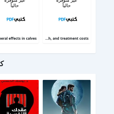
Targeting therapy to minimize antimicrobial use in preweaned calves effects on health, growth, and treatment costs
ك