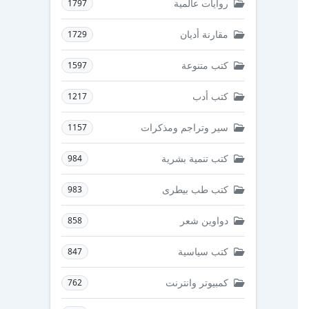
روايات عالمية
1797
مقارنة أديان
1729
كتب متنوعة
1597
كتب أدب
1217
سير وتراجم ومذكرات
1157
كتب تنمية بشرية
984
كتب طب بيطرى
983
دواوين شعر
858
كتب سياسية
847
كمبيوتر وانترنت
762