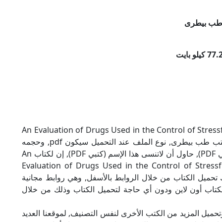
طب بيطرى
An Evaluation of Drugs Used in the Control of Stressful Sti
A Review بصيغة PDF, وهو من ضمن تصنيف كتب طب بيطرى, نوع الملف عند التحميل سيكون pdf, وحجمه
77.29 كيلو بايت, الملف متواجد على موقعنا (كتبي PDF), حاول أن لاتنسى هذا الإسم (كتبي PDF), إن لكتاب An
Evaluation of Drugs Used in the Control of Stress
ك تحميل الكتاب من خلال الروابط بالأسفل, وهي روابط مجانية
ة الكتاب أون لاين ودون أي حاجة لتحميل الكتاب وذلك من خلال
تحميل المزيد من الكتب الأخرى لنفس التصنيف, لموقعنا العديد