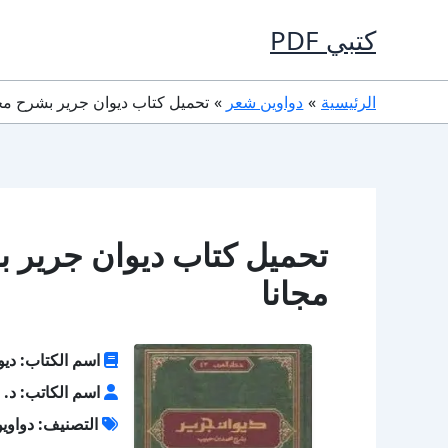
خطي
كتبي PDF
لى
لمحتوى
الرئيسية
دواوين شعر
تحميل كتاب ديوان جرير بشرح محمد بن حبي
مجانا
اسم الكتاب: دي
اسم الكاتب: د. 
التصنيف: دواوي