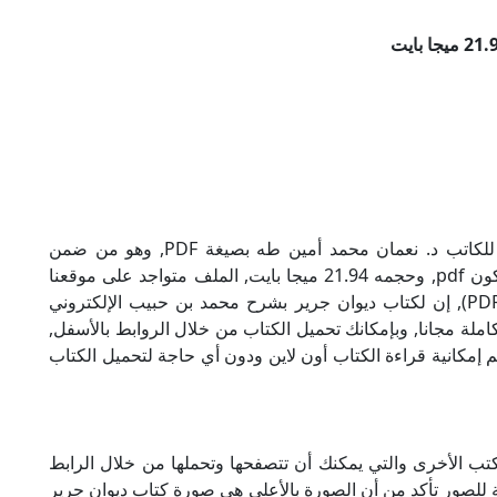
تحميل كتاب ديوان جرير بشرح محمد بن حبيب للكاتب د. نعمان محمد أمين طه بصيغة PDF, وهو من ضمن
تصنيف دواوين شعر, نوع الملف عند التحميل سيكون pdf, وحجمه 21.94 ميجا بايت, الملف متواجد على موقعنا
(كتبي PDF), حاول أن لاتنسى هذا الإسم (كتبي PDF), إن لكتاب ديوان جرير بشرح محمد بن حبيب الإلكتروني
ملة مجانا, وبإمكانك تحميل الكتاب من خلال الروابط بالأسفل,
ة لذلك نقدم لكم إمكانية قراءة الكتاب أون لاين ودون أي حاجة لتحميل الكتاب
كتب الأخرى والتي يمكنك أن تتصفحها وتحملها من خلال الرابط
ة للصور تأكد من أن الصورة بالأعلى هي صورة كتاب ديوان جرير