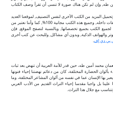
ن طه, وإن لم تكن هناك صورة لا تنسى أن تقرأ وصف الكتاب
تحميل المزيد من الكتب الأخرى لنفس التصنيف, لموقعنا العديد
من الكتب الإلكترونية, وتوجد به الكثير من التصنيفات داخله, وجميع هذه الكتب مجانية 100%, كما وأننا نعتبر من
لجميع الكتب بجميع تخصصاتها, وبالنسبة لتصفح الموقع, فإن
 على الكمبيوتر والهواتف الذكية, وبدون أي مشاكل, وللبحث عن كتب أخرى
 بي دي إف
.
 محمد بن حبيب pdf تحقيق د. نعمان محمد أمين طه، حين قدر للأمة العربية أن تنهض بعد ثبات
بألوان الحضارة المختلفة، كان من دعائم نهضتنا إحياء فنونها
 يعبر بها الإنسان عما في نفسه من ألوان المشاعر المختلفة، وما
علينا بل واجبا مقدسا إحياء التراث القديم من الأدب العربي
تناسب مع جلال هذا التراث.