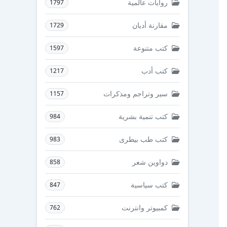
روايات عالمية
1797
مقارنة أديان
1729
كتب متنوعة
1597
كتب أدب
1217
سير وتراجم ومذكرات
1157
كتب تنمية بشرية
984
كتب طب بيطرى
983
دواوين شعر
858
كتب سياسية
847
كمبيوتر وانترنت
762