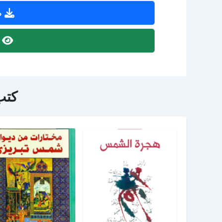
ص
ص
كتب