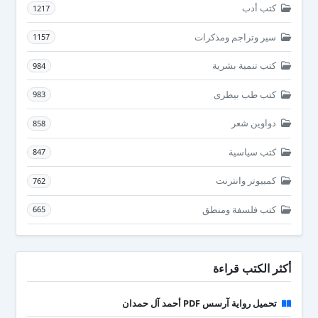
كتب أدب
1217
سير وتراجم ومذكرات
1157
كتب تنمية بشرية
984
كتب طب بيطرى
983
دواوين شعر
858
كتب سياسية
847
كمبيوتر وانترنت
762
كتب فلسفة ومنطق
665
أكثر الكتب قراءة
تحميل رواية آرسس PDF أحمد آل حمدان