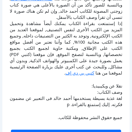
وبالنسبة للصور تأكد من أن الصورة بالأعلى هي صورة كتاب
زوجتى المصونة للكاتب أحمد خالد, وإن لم تكن هناك صورة لا
تنسى أن تقرأ وصف الكتاب بالأسفل.
إذا إستمتعت بقراءة الكتاب يمكنك أيضاً مشاهدة وتحميل
المزيد من الكتب الأخرى لنفس التصنيف, لموقعنا العديد من
الكتب الإلكترونية, وتوجد به الكثير من التصنيفات داخله, وجميع
هذه الكتب مجانية 100%, كما وأننا نعتبر من أفضل مواقع
الكتب على الإطلاق, ومكتبة حاوية لجميع الكتب بجميع
تخصصاتها, وبالنسبة لتصفح الموقع, فإن موقعنا (كتبي PDF)
يعمل بصورة جيدة على الكمبيوتر والهواتف الذكية, وبدون أي
مشاكل, وللبحث عن كتب أخرى عليك بزيارة الصفحة الرئيسية
لموقعنا من هنا
كتبي بي دي إف
.
نقلا عن ويكيبيديا:
وصف الكتاب:
لغة عذبة بسيطة يستخدمها أحمد خالد فى التعبير عن مضمون
فكرته. إليك إستمتع بالقراءة. p
جميع حقوق النشر محفوظة للكاتب.