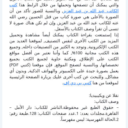
والتي يمكنك أن تتصفحها وتحملها من خلال الرابط هذا
كتب
الكاتب عبد الله بن عبد العزيز
, وبالنسبة للصور تأكد من أن
الصورة بالأعلى هي صورة كتاب من قتل الحسين رضي الله
عنه للكاتب عبد الله بن عبد العزيز, وإن لم تكن هناك صورة لا
تنسى أن تقرأ وصف الكتاب بالأسفل.
إذا إستمتعت بقراءة الكتاب يمكنك أيضاً مشاهدة وتحميل
المزيد من الكتب الأخرى لنفس التصنيف, لموقعنا العديد من
الكتب الإلكترونية, وتوجد به الكثير من التصنيفات داخله, وجميع
هذه الكتب مجانية 100%, كما وأننا نعتبر من أفضل مواقع
الكتب على الإطلاق, ومكتبة حاوية لجميع الكتب بجميع
تخصصاتها, وبالنسبة لتصفح الموقع, فإن موقعنا (كتبي PDF)
يعمل بصورة جيدة على الكمبيوتر والهواتف الذكية, وبدون أي
مشاكل, وللبحث عن كتب أخرى عليك بزيارة الصفحة الرئيسية
لموقعنا من هنا
كتبي بي دي إف
.
نقلا عن ويكيبيديا:
وصف الكتاب:
– حقوق الطبع غير محفوظة.الناشر للكتاب: دار الأمل –
القاهرة.مجلدات بعدد: 1.عدد صفحات الكتاب: 128.طبعة رقم:
2.الحالة الفهرسية: ليس مفهرساً.