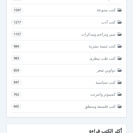
كتب متنوعة
1597
كتب أدب
1217
سير وتراجم ومذكرات
1157
كتب تنمية بشرية
984
كتب طب بيطرى
983
دواوين شعر
859
كتب سياسية
847
كمبيوتر وانترنت
762
كتب فلسفة ومنطق
665
أكثر الكتب قراءة