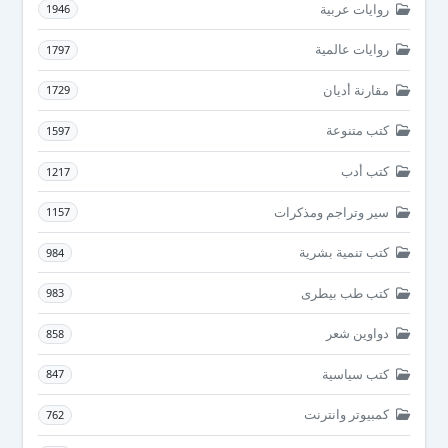
روايات عربية
1946
روايات عالمية
1797
مقارنة أديان
1729
كتب متنوعة
1597
كتب أدب
1217
سير وتراجم ومذكرات
1157
كتب تنمية بشرية
984
كتب طب بيطرى
983
دواوين شعر
858
كتب سياسية
847
كمبيوتر وانترنت
762