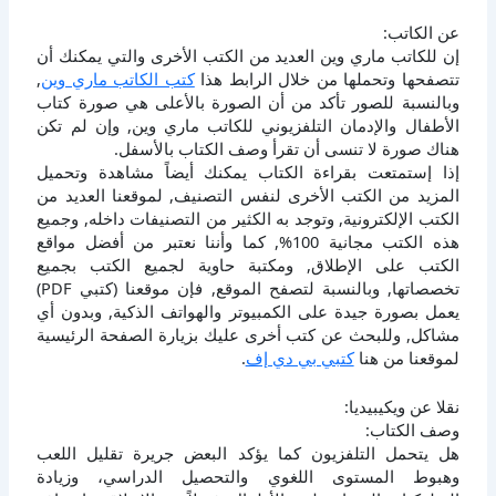
عن الكاتب:
إن للكاتب ماري وين العديد من الكتب الأخرى والتي يمكنك أن
تتصفحها وتحملها من خلال الرابط هذا
كتب الكاتب ماري وين
,
وبالنسبة للصور تأكد من أن الصورة بالأعلى هي صورة كتاب
الأطفال والإدمان التلفزيوني للكاتب ماري وين, وإن لم تكن
هناك صورة لا تنسى أن تقرأ وصف الكتاب بالأسفل.
إذا إستمتعت بقراءة الكتاب يمكنك أيضاً مشاهدة وتحميل
المزيد من الكتب الأخرى لنفس التصنيف, لموقعنا العديد من
الكتب الإلكترونية, وتوجد به الكثير من التصنيفات داخله, وجميع
هذه الكتب مجانية 100%, كما وأننا نعتبر من أفضل مواقع
الكتب على الإطلاق, ومكتبة حاوية لجميع الكتب بجميع
تخصصاتها, وبالنسبة لتصفح الموقع, فإن موقعنا (كتبي PDF)
يعمل بصورة جيدة على الكمبيوتر والهواتف الذكية, وبدون أي
مشاكل, وللبحث عن كتب أخرى عليك بزيارة الصفحة الرئيسية
لموقعنا من هنا
كتبي بي دي إف
.
نقلا عن ويكيبيديا:
وصف الكتاب:
هل يتحمل التلفزيون كما يؤكد البعض جريرة تقليل اللعب
وهبوط المستوى اللغوي والتحصيل الدراسي، وزيادة