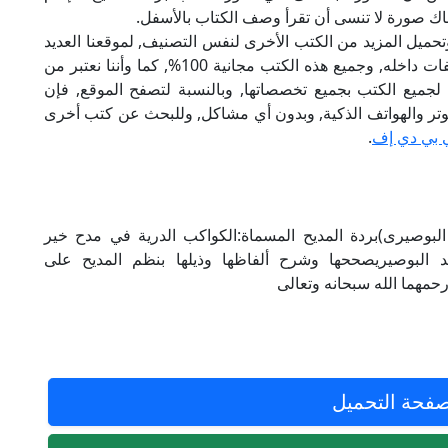
ناك صورة لا تنسى أن تقرأ وصف الكتاب بالأسفل.
تحميل المزيد من الكتب الأخرى لنفس التصنيف, لموقعنا العديد
من الكتب الإلكترونية, وتوجد به الكثير من التصنيفات داخله, وجميع هذه الكتب مجانية 100%, كما وأننا نعتبر من
لجميع الكتب بجميع تخصصاتها, وبالنسبة لتصفح الموقع, فإن
 على الكمبيوتر والهواتف الذكية, وبدون أي مشاكل, وللبحث عن كتب أخرى
 بي دي إف
.
البوصيرى pdfتأليف (الامام البوصيرى)بردة المديح المسماة:الكواكب الدرية في مدح خير
 البوصيريصححها وشرح ألفاظها وذيلها بنظم المديح على
حمهما الله سبحانه وتعالى
فحة التحميل