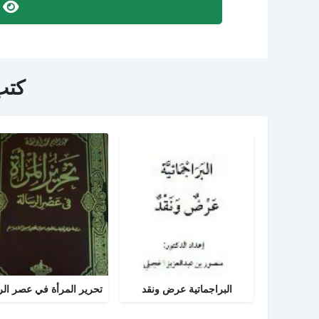
ص
كتب
البراجماتية عرض ونقد