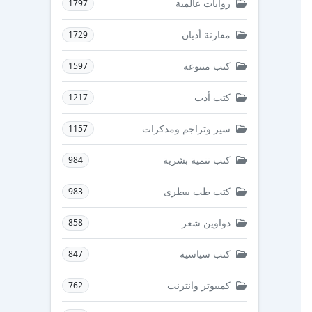
روايات عالمية
1797
مقارنة أديان
1729
كتب متنوعة
1597
كتب أدب
1217
سير وتراجم ومذكرات
1157
كتب تنمية بشرية
984
كتب طب بيطرى
983
دواوين شعر
858
كتب سياسية
847
كمبيوتر وانترنت
762