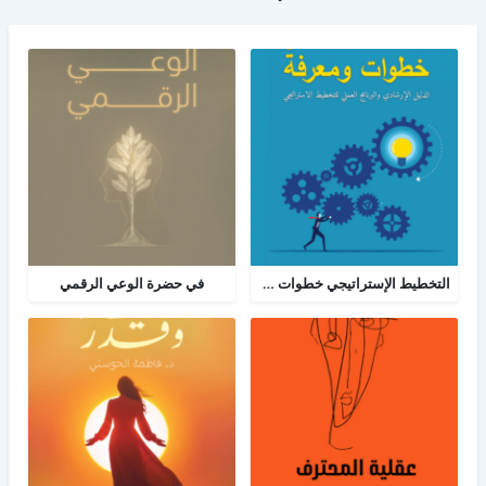
التخطيط الإستراتيجي خطوات ومعرفة: الدليل الإرشادي والبرنامج العملي للتخطيط
في حضرة الوعي الرقمي