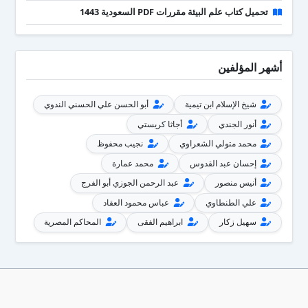
تحميل كتاب علم البيئة مقررات PDF السعودية 1443
أشهر المؤلفين
شيخ الإسلام ابن تيمية
أبو الحسن علي الحسني الندوي
أنور الجندي
أجاثا كريستي
محمد متولي الشعراوي
نجيب محفوظ
إحسان عبد القدوس
محمد عمارة
أنيس منصور
عبد الرحمن الجوزي أبو الفرج
علي الطنطاوي
عباس محمود العقاد
سهيل زكار
ابراهيم الفقى
المحاكم المصرية