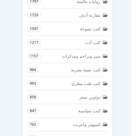
روايات عالمية
1797
مقارنة أديان
1729
كتب متنوعة
1597
كتب أدب
1217
سير وتراجم ومذكرات
1157
كتب تنمية بشرية
984
كتب طب بيطرى
983
دواوين شعر
858
كتب سياسية
847
كمبيوتر وانترنت
762