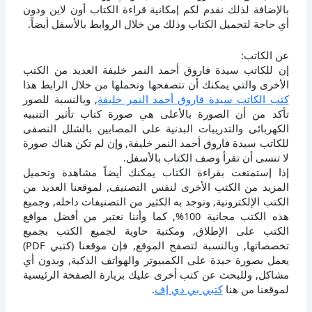
بالإضافة لذلك نقدم لكم إمكانية قراءة الكتاب أون لاين ودون
أي حاجة لتحميل الكتاب وذلك من خلال الروابط بالأسفل أيضاً.
عن الكاتب:
إن للكاتب سيدة فاروق أحمد النمر خليفة العديد من الكتب
الأخرى والتي يمكنك أن تتصفحها وتحملها من خلال الرابط هذا
كتب الكاتب سيدة فاروق أحمد النمر خليفة
, وبالنسبة للصور
تأكد من أن الصورة بالأعلى هي صورة كتاب تأثير التنبيه
الكهربائى والتدريبات البدنية على المصابين بالشلل النصفى
للكاتب سيدة فاروق أحمد النمر خليفة, وإن لم تكن هناك صورة
لا تنسى أن تقرأ وصف الكتاب بالأسفل.
إذا إستمتعت بقراءة الكتاب يمكنك أيضاً مشاهدة وتحميل
المزيد من الكتب الأخرى لنفس التصنيف, لموقعنا العديد من
الكتب الإلكترونية, وتوجد به الكثير من التصنيفات داخله, وجميع
هذه الكتب مجانية 100%, كما وأننا نعتبر من أفضل مواقع
الكتب على الإطلاق, ومكتبة حاوية لجميع الكتب بجميع
تخصصاتها, وبالنسبة لتصفح الموقع, فإن موقعنا (كتبي PDF)
يعمل بصورة جيدة على الكمبيوتر والهواتف الذكية, وبدون أي
مشاكل, وللبحث عن كتب أخرى عليك بزيارة الصفحة الرئيسية
لموقعنا من هنا
كتبي بي دي إف
.