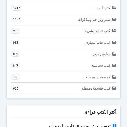
كتب أدب
1217
سير وتراجم ومذكرات
1157
كتب تنمية بشرية
984
كتب طب بيطرى
983
دواوين شعر
859
كتب سياسية
847
كمبيوتر وانترنت
762
كتب فلسفة ومنطق
665
أكثر الكتب قراءة
تحميل رواية آرسس PDF أحمد آل حمدان