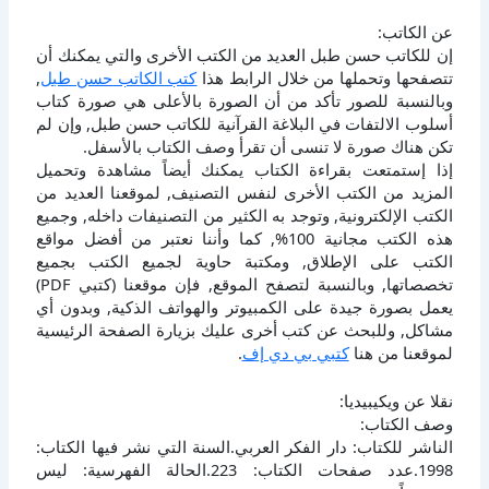
عن الكاتب:
إن للكاتب حسن طبل العديد من الكتب الأخرى والتي يمكنك أن
تتصفحها وتحملها من خلال الرابط هذا
كتب الكاتب حسن طبل
,
وبالنسبة للصور تأكد من أن الصورة بالأعلى هي صورة كتاب
أسلوب الالتفات في البلاغة القرآنية للكاتب حسن طبل, وإن لم
تكن هناك صورة لا تنسى أن تقرأ وصف الكتاب بالأسفل.
إذا إستمتعت بقراءة الكتاب يمكنك أيضاً مشاهدة وتحميل
المزيد من الكتب الأخرى لنفس التصنيف, لموقعنا العديد من
الكتب الإلكترونية, وتوجد به الكثير من التصنيفات داخله, وجميع
هذه الكتب مجانية 100%, كما وأننا نعتبر من أفضل مواقع
الكتب على الإطلاق, ومكتبة حاوية لجميع الكتب بجميع
تخصصاتها, وبالنسبة لتصفح الموقع, فإن موقعنا (كتبي PDF)
يعمل بصورة جيدة على الكمبيوتر والهواتف الذكية, وبدون أي
مشاكل, وللبحث عن كتب أخرى عليك بزيارة الصفحة الرئيسية
لموقعنا من هنا
كتبي بي دي إف
.
نقلا عن ويكيبيديا:
وصف الكتاب:
الناشر للكتاب: دار الفكر العربي.السنة التي نشر فيها الكتاب:
1998.عدد صفحات الكتاب: 223.الحالة الفهرسية: ليس