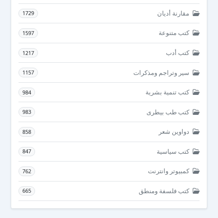
مقارنة أديان
1729
كتب متنوعة
1597
كتب أدب
1217
سير وتراجم ومذكرات
1157
كتب تنمية بشرية
984
كتب طب بيطرى
983
دواوين شعر
858
كتب سياسية
847
كمبيوتر وانترنت
762
كتب فلسفة ومنطق
665