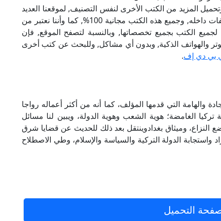
تحميل المزيد من الكتب الأخرى لنفس التصنيف, لموقعنا العديد
من الكتب الإلكترونية, وتوجد به الكثير من التصنيفات داخله, وجميع هذه الكتب مجانية 100%, كما وأننا نعتبر من
لجميع الكتب بجميع تخصصاتها, وبالنسبة لتصفح الموقع, فإن
 على الكمبيوتر والهواتف الذكية, وبدون أي مشاكل, وللبحث عن كتب أخرى
 بي دي إف
.
ة والهامة التي قدمها المؤلف، كما أنه من أكثر أعماله رواجا
ة تركيا الغامضة؛ هوية الشعب وهوية الدولة، ويبين لنا مسائل
ضع النزاع، وميثاق بغدادوينتقل بعد ذلك للحديث عن قضايا شرق
اد واستجابة الدولة التركية والسياسة والإسلام، وطي الاصطلاح
فحة التحميل