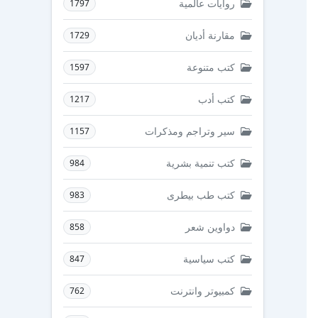
روايات عالمية
1797
مقارنة أديان
1729
كتب متنوعة
1597
كتب أدب
1217
سير وتراجم ومذكرات
1157
كتب تنمية بشرية
984
كتب طب بيطرى
983
دواوين شعر
858
كتب سياسية
847
كمبيوتر وانترنت
762