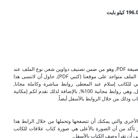
تحميل كتاب علاقات للكاتب إسلام عبد المعطى بصيغة PDF, وهو من ضمن تصنيف دواوين شعر, نوع الملف عند
التحميل سيكون pdf, وحجمه 196.02 كيلو بايت, الملف متواجد على موقعنا (كتبي PDF), حاول أن لاتنسى هذا
ت الإلكتروني للكاتب إسلام عبد المعطى روابط مباشرة وكاملة مجانا,
وبإمكانك تحميل الكتاب من خلال الروابط بالأسفل, وهي روابط مجانية 100%, بالإضافة لذلك نقدم لكم إمكانية
ب وذلك من خلال الروابط بالأسفل أيضاً.
لأخرى والتي يمكنك أن تتصفحها وتحملها من خلال الرابط هذا
ر تأكد من أن الصورة بالأعلى هي صورة كتاب علاقات للكاتب
ى أن تقرأ وصف الكتاب بالأسفل.