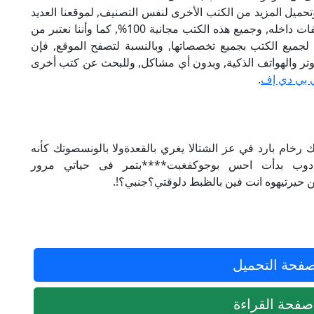
تحميل المزيد من الكتب الأخرى لنفس التصنيف, لموقعنا العديد
من الكتب الإلكترونية, وتوجد به الكثير من التصنيفات داخله, وجميع هذه الكتب مجانية 100%, كما وأننا نعتبر من
لجميع الكتب بجميع تخصصاتها, وبالنسبة لتصفح الموقع, فإن
 على الكمبيوتر والهواتف الذكية, وبدون أي مشاكل, وللبحث عن كتب أخرى
 بي دي إف
.
المعطى،قلبك رخام بارد في عز الشتالا يغري بالقعدةولا بالونسصوتك كأنه
ادوب بدأت احس بوجوكفغبت****بتمر فى حياتي مرور
ن حيرتيهوه انت فين بالظبط دلوقتي؟جنبي؟!.
فحة التحميل
فحة القراءة