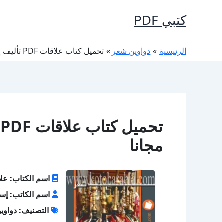
خطي
كتبي PDF
لى
لمحتوى
الرئيسية
دواوين شعر
تحميل كتاب علاقات PDF تأليف إسلام عبد المعطى كامل مجانا
ت
مجانا
اسم الكتاب: عل
اسم الكاتب: إس
التصنيف: دواوي