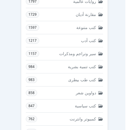
روايات عالمية
1797
مقارنة أديان
1729
كتب متنوعة
1597
كتب أدب
1217
سير وتراجم ومذكرات
1157
كتب تنمية بشرية
984
كتب طب بيطرى
983
دواوين شعر
858
كتب سياسية
847
كمبيوتر وانترنت
762