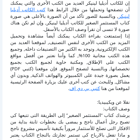
إن للكاتب أديليا لينيكر العديد من الكتب الأخرى والتي يمكنك
أن تتصفحها وتحملها من خلال الرابط هذا
كتب الكاتب أديليا
لينيكر
, وبالنسبة للصور تأكد من أن الصورة بالأعلى هي صورة
كتاب المستثمر الصغير للكاتب أديليا لينيكر, وإن لم تكن هناك
صورة لا تنسى أن تقرأ وصف الكتاب بالأسفل.
إذا إستمتعت بقراءة الكتاب يمكنك أيضاً مشاهدة وتحميل
المزيد من الكتب الأخرى لنفس التصنيف, لموقعنا العديد من
الكتب الإلكترونية, وتوجد به الكثير من التصنيفات داخله, وجميع
هذه الكتب مجانية 100%, كما وأننا نعتبر من أفضل مواقع
الكتب على الإطلاق, ومكتبة حاوية لجميع الكتب بجميع
تخصصاتها, وبالنسبة لتصفح الموقع, فإن موقعنا (كتبي PDF)
يعمل بصورة جيدة على الكمبيوتر والهواتف الذكية, وبدون أي
مشاكل, وللبحث عن كتب أخرى عليك بزيارة الصفحة الرئيسية
لموقعنا من هنا
كتبي بي دي إف
.
نقلا عن ويكيبيديا:
وصف الكتاب:
يرشدك كتاب “المستثمر الصغير” إلى الطريقة التى تتبعها كى
تصبح رجل أعمال ناجح و يمضى بك بخطوات ثابتة بداية من
الافكار التى تصلح للأستثمار مروراً بكيفية تأسيس مشروع ناجح
و ماذا تفعل بالارباح كى تستمر تجارتك بالنجاح الكتاب يعتبر