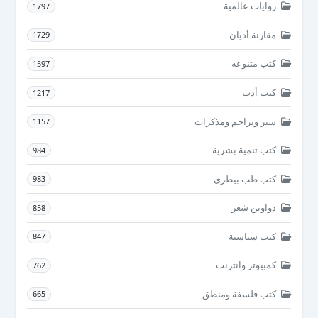
روايات عالمية
1797
مقارنة أديان
1729
كتب متنوعة
1597
كتب أدب
1217
سير وتراجم ومذكرات
1157
كتب تنمية بشرية
984
كتب طب بيطرى
983
دواوين شعر
858
كتب سياسية
847
كمبيوتر وانترنت
762
كتب فلسفة ومنطق
665