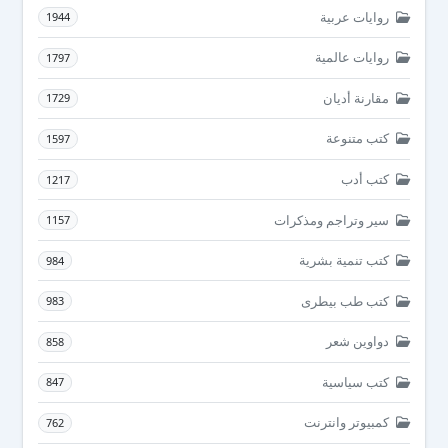
روايات عربية
1944
روايات عالمية
1797
مقارنة أديان
1729
كتب متنوعة
1597
كتب أدب
1217
سير وتراجم ومذكرات
1157
كتب تنمية بشرية
984
كتب طب بيطرى
983
دواوين شعر
858
كتب سياسية
847
كمبيوتر وانترنت
762