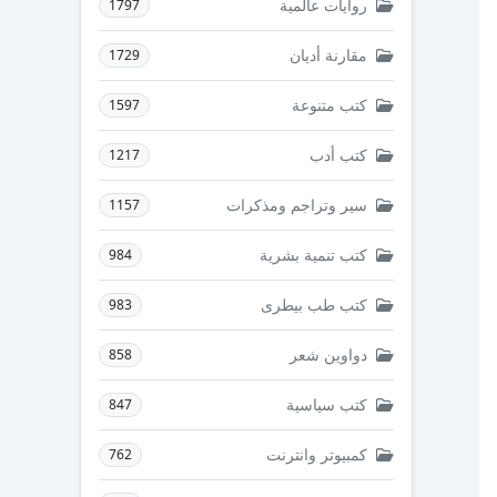
روايات عالمية
1797
مقارنة أديان
1729
كتب متنوعة
1597
كتب أدب
1217
سير وتراجم ومذكرات
1157
كتب تنمية بشرية
984
كتب طب بيطرى
983
دواوين شعر
858
كتب سياسية
847
كمبيوتر وانترنت
762