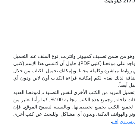
ميل كتاب التحديد فى الفوتوشوب بصيغة PDF, وهو من ضمن تصنيف كمبيوتر وانترنت, نوع الملف عند التحميل
سيكون pdf, وحجمه 217.74 كيلو بايت, الملف متواجد على موقعنا (كتبي PDF), حاول أن لاتنسى هذا الإسم (كتبي
وني روابط مباشرة وكاملة مجانا, وبإمكانك تحميل الكتاب من خلال
أسفل, وهي روابط مجانية 100%, بالإضافة لذلك نقدم لكم إمكانية قراءة الكتاب أون لاين ودون أي
ل أيضاً.
تحميل المزيد من الكتب الأخرى لنفس التصنيف, لموقعنا العديد
من الكتب الإلكترونية, وتوجد به الكثير من التصنيفات داخله, وجميع هذه الكتب مجانية 100%, كما وأننا نعتبر من
لجميع الكتب بجميع تخصصاتها, وبالنسبة لتصفح الموقع, فإن
 على الكمبيوتر والهواتف الذكية, وبدون أي مشاكل, وللبحث عن كتب أخرى
 بي دي إف
.