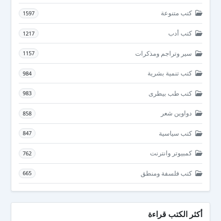
كتب متنوعة
1597
كتب أدب
1217
سير وتراجم ومذكرات
1157
كتب تنمية بشرية
984
كتب طب بيطرى
983
دواوين شعر
858
كتب سياسية
847
كمبيوتر وانترنت
762
كتب فلسفة ومنطق
665
أكثر الكتب قراءة