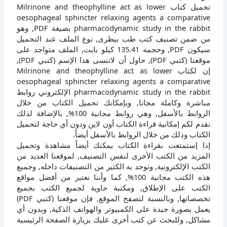
تحميل كتاب Milrinone and theophylline act as lower
oesophageal sphincter relaxing agents a comparative
pharmacodynamic study in the rabbit بصيغة PDF, وهو
من ضمن تصنيف كتب طب بيطرى, نوع الملف عند التحميل
سيكون PDF, وحجمه 135.41 كيلو بايت, الملف متواجد على
موقعنا (كتبي PDF), حاول أن لاتنسى هذا الإسم (كتبي PDF),
إن لكتاب Milrinone and theophylline act as lower
oesophageal sphincter relaxing agents a comparative
pharmacodynamic study in the rabbit الإلكتروني روابط
مباشرة وكاملة مجانا, وبإمكانك تحميل الكتاب من خلال
الروابط بالأسفل, وهي روابط مجانية 100%, بالإضافة لذلك
نقدم لكم إمكانية قراءة الكتاب أون لاين ودون أي حاجة لتحميل
الكتاب وذلك من خلال الروابط بالأسفل أيضاً.
إذا إستمتعت بقراءة الكتاب يمكنك أيضاً مشاهدة وتحميل
المزيد من الكتب الأخرى لنفس التصنيف, لموقعنا العديد من
الكتب الإلكترونية, وتوجد به الكثير من التصنيفات داخله, وجميع
هذه الكتب مجانية 100%, كما وأننا نعتبر من أفضل مواقع
الكتب على الإطلاق, ومكتبة حاوية لجميع الكتب بجميع
تخصصاتها, وبالنسبة لتصفح الموقع, فإن موقعنا (كتبي PDF)
يعمل بصورة جيدة على الكمبيوتر والهواتف الذكية, وبدون أي
مشاكل, وللبحث عن كتب أخرى عليك بزيارة الصفحة الرئيسية