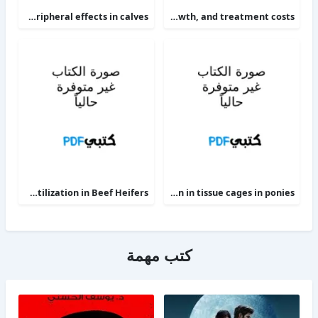
The alpha 2-adrenoceptor agonists xylazine and guanfacine exert different central nervous system, but comparable peripheral effects in calves
Targeting therapy to minimize antimicrobial use in preweaned calves effects on health, growth, and treatment costs
Phosphorus Deficiency Metabolism and Food Utilization in Beef Heifers
Clinical efficacy of intravenous administration of marbofloxacin in a Staphylococcus aureus infection in tissue cages in ponies
كتب مهمة