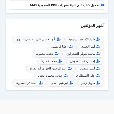
تحميل كتاب علم البيئة مقررات PDF السعودية 1443
أشهر المؤلفين
شيخ الإسلام ابن تيمية
أبو الحسن علي الحسني الندوي
أنور الجندي
أجاثا كريستي
محمد متولي الشعراوي
نجيب محفوظ
إحسان عبد القدوس
محمد عمارة
أنيس منصور
عبد الرحمن الجوزي أبو الفرج
علي الطنطاوي
عباس محمود العقاد
سهيل زكار
ابراهيم الفقى
المحاكم المصرية