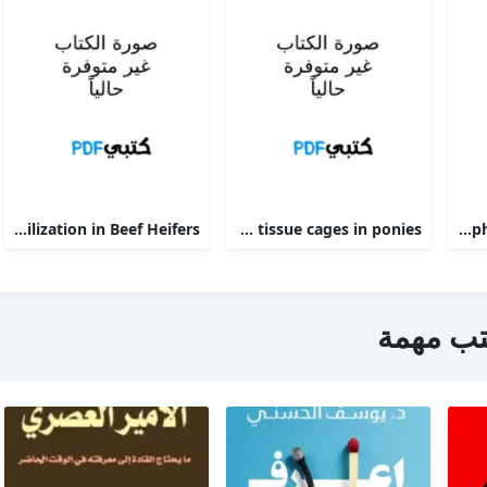
Phosphorus Deficiency Metabolism and Food Utilization in Beef Heifers
Clinical efficacy of intravenous administration of marbofloxacin in a Staphylococcus aureus infection in tissue cages in ponies
The alpha 2-adrenoceptor agonists xylazine and guanfacine exert different central nervous system, but comparable peripheral effects in calves
تب مهمة