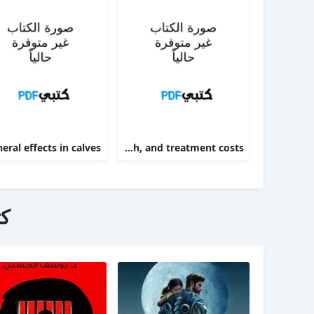
Targeting therapy to minimize antimicrobial use in preweaned calves effects on health, growth, and treatment costs
ك