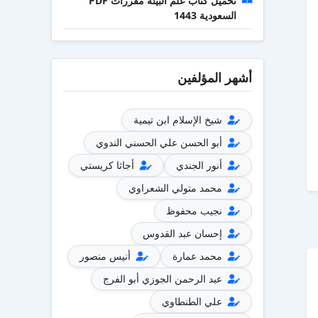
تحميل كتاب علم البيئة مقررات PDF
السعودية 1443
أشهر المؤلفين
شيخ الإسلام ابن تيمية
أبو الحسن علي الحسني الندوي
أنور الجندي
أجاثا كريستي
محمد متولي الشعراوي
نجيب محفوظ
إحسان عبد القدوس
محمد عمارة
أنيس منصور
عبد الرحمن الجوزي أبو الفرج
علي الطنطاوي