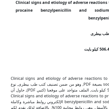
 الكتاب: Clinical signs and etiology of adverse reactions to
procaine benzylpenicillin and sodiu
benzylpeni
طب بيطرى
Clinical signs and etiology of adverse reactions to procai
sodium potassium benzylpenicillin in horses بصيغة PDF, وهو من ضمن تصنيف كتب طب بيطرى, نوع
الملف عند التحميل سيكون PDF, وحجمه 506.45 كيلو بايت, الملف متواجد على موقعنا (كتبي PDF), حاول أن
الإسم (كتبي PDF), إن لكتاب Clinical signs and etiology of adverse reactions to procaine
benzylpenicillin and sodium potassium benzylpenicillin in horses الإلكتروني روابط مباشرة وكاملة
مجانا, وبإمكانك تحميل الكتاب من خلال الروابط بالأسفل, وهي روابط مجانية 100%, بالإضافة لذلك نقدم لكم