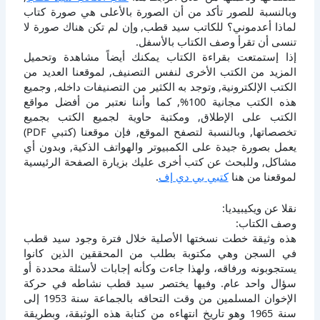
وبالنسبة للصور تأكد من أن الصورة بالأعلى هي صورة كتاب
لماذا أعدموني؟ للكاتب سيد قطب, وإن لم تكن هناك صورة لا
تنسى أن تقرأ وصف الكتاب بالأسفل.
إذا إستمتعت بقراءة الكتاب يمكنك أيضاً مشاهدة وتحميل
المزيد من الكتب الأخرى لنفس التصنيف, لموقعنا العديد من
الكتب الإلكترونية, وتوجد به الكثير من التصنيفات داخله, وجميع
هذه الكتب مجانية 100%, كما وأننا نعتبر من أفضل مواقع
الكتب على الإطلاق, ومكتبة حاوية لجميع الكتب بجميع
تخصصاتها, وبالنسبة لتصفح الموقع, فإن موقعنا (كتبي PDF)
يعمل بصورة جيدة على الكمبيوتر والهواتف الذكية, وبدون أي
مشاكل, وللبحث عن كتب أخرى عليك بزيارة الصفحة الرئيسية
لموقعنا من هنا
كتبي بي دي إف
.
نقلا عن ويكيبيديا:
وصف الكتاب:
هذه وثيقة خطت نسختها الأصلية خلال فترة وجود سيد قطب
في السجن وهي مكتوبة بطلب من المحققين الذين كانوا
يستجوبونه ورفاقه، ولهذا جاءت وكأنه إجابات لأسئلة محددة أو
سؤال واحد عام. وفيها يختصر سيد قطب نشاطه في حركة
الإخوان المسلمين من وقت التحاقه بالجماعة سنة 1953 إلى
سنة 1965 وهو تاريخ انتهاءه من كتابة هذه الوثبقة، وبطريقة