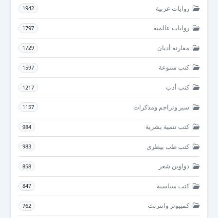
روايات عربية
1942
روايات عالمية
1797
مقارنة أديان
1729
كتب متنوعة
1597
كتب أدب
1217
سير وتراجم ومذكرات
1157
كتب تنمية بشرية
984
كتب طب بيطرى
983
دواوين شعر
858
كتب سياسية
847
كمبيوتر وانترنت
762