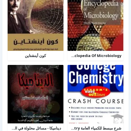
TheDesk Encyclopedia Of Microbiology
كون أينشتاين
شرح مبسط للكمياء العامة college chemistry
ديناميكا - مسائل محلولة في الحركة الخطية