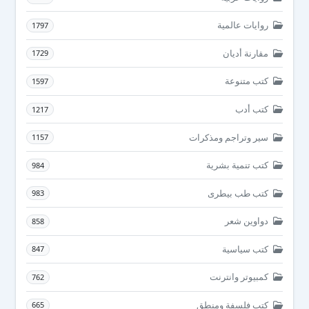
روايات عالمية
1797
مقارنة أديان
1729
كتب متنوعة
1597
كتب أدب
1217
سير وتراجم ومذكرات
1157
كتب تنمية بشرية
984
كتب طب بيطرى
983
دواوين شعر
858
كتب سياسية
847
كمبيوتر وانترنت
762
كتب فلسفة ومنطق
665