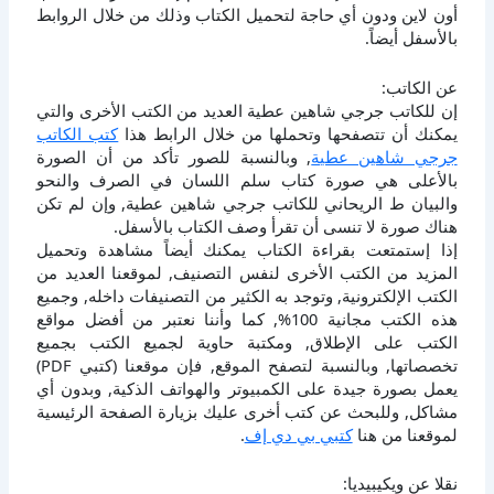
أون لاين ودون أي حاجة لتحميل الكتاب وذلك من خلال الروابط
بالأسفل أيضاً.
عن الكاتب:
إن للكاتب جرجي شاهين عطية العديد من الكتب الأخرى والتي
يمكنك أن تتصفحها وتحملها من خلال الرابط هذا
كتب الكاتب
جرجي شاهين عطية
, وبالنسبة للصور تأكد من أن الصورة
بالأعلى هي صورة كتاب سلم اللسان في الصرف والنحو
والبيان ط الريحاني للكاتب جرجي شاهين عطية, وإن لم تكن
هناك صورة لا تنسى أن تقرأ وصف الكتاب بالأسفل.
إذا إستمتعت بقراءة الكتاب يمكنك أيضاً مشاهدة وتحميل
المزيد من الكتب الأخرى لنفس التصنيف, لموقعنا العديد من
الكتب الإلكترونية, وتوجد به الكثير من التصنيفات داخله, وجميع
هذه الكتب مجانية 100%, كما وأننا نعتبر من أفضل مواقع
الكتب على الإطلاق, ومكتبة حاوية لجميع الكتب بجميع
تخصصاتها, وبالنسبة لتصفح الموقع, فإن موقعنا (كتبي PDF)
يعمل بصورة جيدة على الكمبيوتر والهواتف الذكية, وبدون أي
مشاكل, وللبحث عن كتب أخرى عليك بزيارة الصفحة الرئيسية
لموقعنا من هنا
كتبي بي دي إف
.
نقلا عن ويكيبيديا: