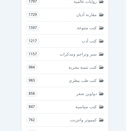
روايات عالمية
1797
مقارنة أديان
1729
كتب متنوعة
1597
كتب أدب
1217
سير وتراجم ومذكرات
1157
كتب تنمية بشرية
984
كتب طب بيطرى
983
دواوين شعر
858
كتب سياسية
847
كمبيوتر وانترنت
762