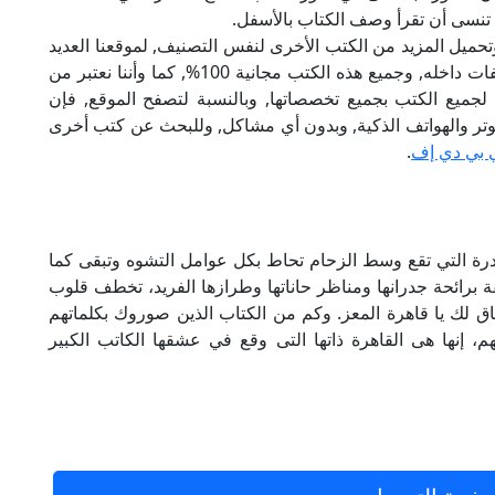
 تنسى أن تقرأ وصف الكتاب بالأسفل.
تحميل المزيد من الكتب الأخرى لنفس التصنيف, لموقعنا العديد
من الكتب الإلكترونية, وتوجد به الكثير من التصنيفات داخله, وجميع هذه الكتب مجانية 100%, كما وأننا نعتبر من
لجميع الكتب بجميع تخصصاتها, وبالنسبة لتصفح الموقع, فإن
 على الكمبيوتر والهواتف الذكية, وبدون أي مشاكل, وللبحث عن كتب أخرى
 بي دي إف
.
نادرة التي تقع وسط الزحام تحاط بكل عوامل التشوه وتبقى كما
 برائحة جدرانها ومناظر حاناتها وطرازها الفريد، تخطف قلوب
 لك يا قاهرة المعز. وكم من الكتاب الذين صوروك بكلماتهم
، إنها هى القاهرة ذاتها التى وقع في عشقها الكاتب الكبير