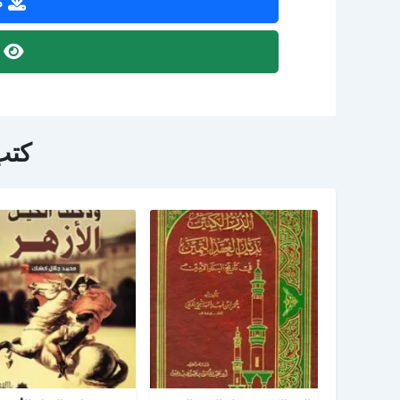
ص
ص
كتب