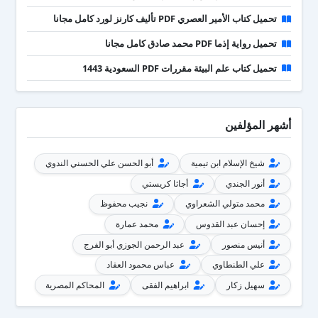
تحميل كتاب الأمير العصري PDF تأليف كارنز لورد كامل مجانا
تحميل رواية إذما PDF محمد صادق كامل مجانا
تحميل كتاب علم البيئة مقررات PDF السعودية 1443
أشهر المؤلفين
شيخ الإسلام ابن تيمية
أبو الحسن علي الحسني الندوي
أنور الجندي
أجاثا كريستي
محمد متولي الشعراوي
نجيب محفوظ
إحسان عبد القدوس
محمد عمارة
أنيس منصور
عبد الرحمن الجوزي أبو الفرج
علي الطنطاوي
عباس محمود العقاد
سهيل زكار
ابراهيم الفقى
المحاكم المصرية