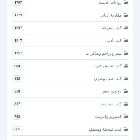
روايات عالمية
1797
مقارنة أديان
1729
كتب متنوعة
1597
كتب أدب
1217
سير وتراجم ومذكرات
1157
كتب تنمية بشرية
984
كتب طب بيطرى
983
دواوين شعر
858
كتب سياسية
847
كمبيوتر وانترنت
762
كتب فلسفة ومنطق
665