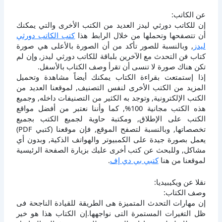
عن الكاتب:
إن للكاتب دورثي ليدز العديد من الكتب الأخرى والتي يمكنك
أن تتصفحها وتحملها من خلال الرابط هذا
كتب الكاتب دورثي
ليدز
, وبالنسبة للصور تأكد من أن الصورة بالأعلى هي صورة
كتاب فن التحدث مع الآخرين بلباقة للكاتب دورثي ليدز, وإن لم
تكن هناك صورة لا تنسى أن تقرأ وصف الكتاب بالأسفل.
إذا إستمتعت بقراءة الكتاب يمكنك أيضاً مشاهدة وتحميل
المزيد من الكتب الأخرى لنفس التصنيف, لموقعنا العديد من
الكتب الإلكترونية, وتوجد به الكثير من التصنيفات داخله, وجميع
هذه الكتب مجانية 100%, كما وأننا نعتبر من أفضل مواقع
الكتب على الإطلاق, ومكتبة حاوية لجميع الكتب بجميع
تخصصاتها, وبالنسبة لتصفح الموقع, فإن موقعنا (كتبي PDF)
يعمل بصورة جيدة على الكمبيوتر والهواتف الذكية, وبدون أي
مشاكل, وللبحث عن كتب أخرى عليك بزيارة الصفحة الرئيسية
لموقعنا من هنا
كتبي بي دي إف
.
نقلا عن ويكيبيديا:
وصف الكتاب:
إن مهارات التحدث المتميزة هى الطريقة للقيادة الناجحة فى
ظل التغيرات المستمرة التى نواجهها.إن الكتاب هذا هو خير