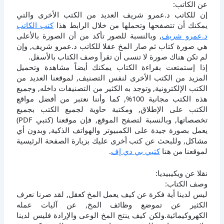
عن الكاتب:
إن للكاتب د.عمرو شريف العديد من الكتب الأخرى والتي
يمكنك أن تتصفحها وتحملها من خلال الرابط هذا
كتب الكاتب
د.عمرو شريف
, وبالنسبة للصور تأكد من أن الصورة بالأعلى
هي صورة كتاب ثم صار المخ عقلا للكاتب د.عمرو شريف, وإن
لم تكن هناك صورة لا تنسى أن تقرأ وصف الكتاب بالأسفل.
إذا إستمتعت بقراءة الكتاب يمكنك أيضاً مشاهدة وتحميل
المزيد من الكتب الأخرى لنفس التصنيف, لموقعنا العديد من
الكتب الإلكترونية, وتوجد به الكثير من التصنيفات داخله, وجميع
هذه الكتب مجانية 100%, كما وأننا نعتبر من أفضل مواقع
الكتب على الإطلاق, ومكتبة حاوية لجميع الكتب بجميع
تخصصاتها, وبالنسبة لتصفح الموقع, فإن موقعنا (كتبي PDF)
يعمل بصورة جيدة على الكمبيوتر والهواتف الذكية, وبدون أي
مشاكل, وللبحث عن كتب أخرى عليك بزيارة الصفحة الرئيسية
لموقعنا من هنا
كتبي بي دي إف
.
نقلا عن ويكيبيديا:
وصف الكتاب:
ليس لدينا أية فكرة عن كيف يعمل المخ كعقل, لقد صرنا نعرف
الكثير عن تموضع وظائف المخ, عن آليات عمله
الكهروكيمائية.ولكن كيف ينتج المخ الوعى والإرادة فليس لدينا