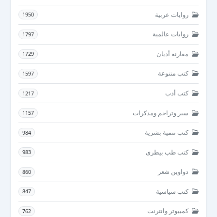
روايات عربية
1950
روايات عالمية
1797
مقارنة أديان
1729
كتب متنوعة
1597
كتب أدب
1217
سير وتراجم ومذكرات
1157
كتب تنمية بشرية
984
كتب طب بيطرى
983
دواوين شعر
860
كتب سياسية
847
كمبيوتر وانترنت
762