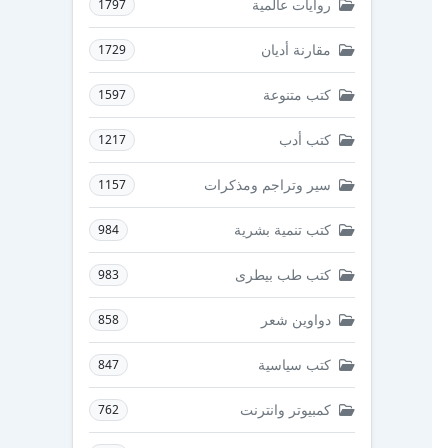
روايات عالمية
1797
مقارنة أديان
1729
كتب متنوعة
1597
كتب أدب
1217
سير وتراجم ومذكرات
1157
كتب تنمية بشرية
984
كتب طب بيطرى
983
دواوين شعر
858
كتب سياسية
847
كمبيوتر وانترنت
762