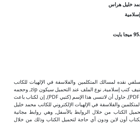
مد خليل هراس
سلامية
لسلفي نقده لمسالك المتكلمين والفلاسفة في الإلهيات للكاتب
محمد خليل هراس بصيغة PDF, وهو من ضمن تصنيف كتب إسلامية, نوع الملف عند التحميل سيكون zip, وحجمه
95.8 ميجا بايت, الملف متواجد على موقعنا (كتبي PDF), حاول أن لاتنسى هذا الإسم (كتبي PDF), إن لكتاب باعث
لمتكلمين والفلاسفة في الإلهيات الإلكتروني للكاتب محمد خليل
حميل الكتاب من خلال الروابط بالأسفل, وهي روابط مجانية
ة الكتاب أون لاين ودون أي حاجة لتحميل الكتاب وذلك من خلال