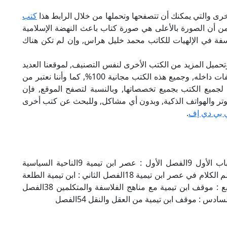
رى والتي يمكنك أن تتصفحها وتحملها من خلال الرابط هذا
كتب
 من أن الصورة بالأعلى هي صورة كتاب باعث النهضة الإسلامية
اسفة في الإلهيات للكاتب محمد خليل هراس, وإن لم تكن هناك
تحميل المزيد من الكتب الأخرى لنفس التصنيف, لموقعنا العديد
من الكتب الإلكترونية, وتوجد به الكثير من التصنيفات داخله, وجميع هذه الكتب مجانية 100%, كما وأننا نعتبر من
لجميع الكتب بجميع تخصصاتها, وبالنسبة لتصفح الموقع, فإن
 على الكمبيوتر والهواتف الذكية, وبدون أي مشاكل, وللبحث عن كتب أخرى
 بي دي إف
.
فهرسة الكتاببيـــــــــــــــــــــــــــان الصفحةالباب الأول 9الفصل الأول : عصر ابن تيمية 9الناحية السياسية
10الناحية الاجتماعية 14الناحية العلمية 16حالة علم الكلام في عصر ابن تيمية 18الفصل الثاني : ابن تيمية الطلعة
24الفصل الثالث : ابن تيمية الناقد 32الفصل الرابع : موقف ابن تيمية مع مناهج الفلاسفة والمتكلمين 38الفصل