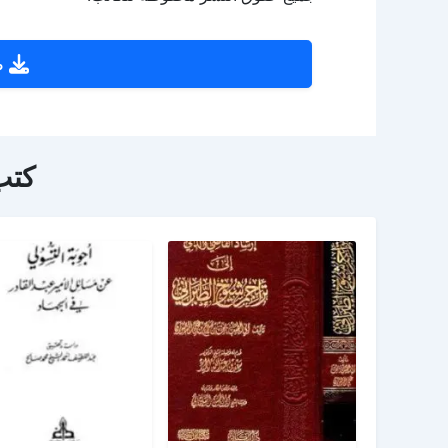
ص
كتب