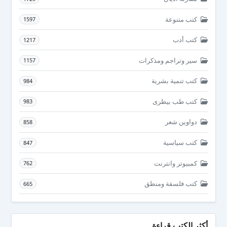
كتب متنوعة
1597
كتب أدب
1217
سير وتراجم ومذكرات
1157
كتب تنمية بشرية
984
كتب طب بيطرى
983
دواوين شعر
858
كتب سياسية
847
كمبيوتر وانترنت
762
كتب فلسفة ومنطق
665
أكثر الكتب قراءة