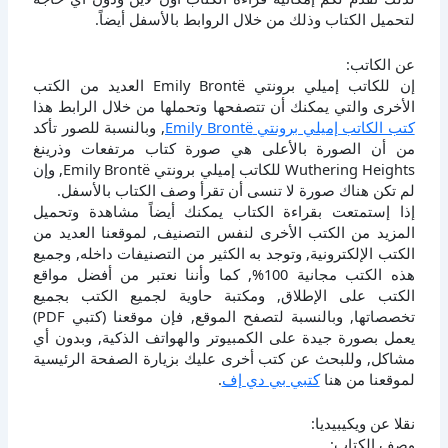
لتحميل الكتاب وذلك من خلال الروابط بالأسفل أيضاً.
عن الكاتب:
إن للكاتب إميلي برونتي Emily Brontë العديد من الكتب
الأخرى والتي يمكنك أن تتصفحها وتحملها من خلال الرابط هذا
كتب الكاتب إميلي برونتي Emily Brontë
, وبالنسبة للصور تأكد
من أن الصورة بالأعلى هي صورة كتاب مرتفعات وذرينغ
Wuthering Heights للكاتب إميلي برونتي Emily Brontë, وإن
لم تكن هناك صورة لا تنسى أن تقرأ وصف الكتاب بالأسفل.
إذا إستمتعت بقراءة الكتاب يمكنك أيضاً مشاهدة وتحميل
المزيد من الكتب الأخرى لنفس التصنيف, لموقعنا العديد من
الكتب الإلكترونية, وتوجد به الكثير من التصنيفات داخله, وجميع
هذه الكتب مجانية 100%, كما وأننا نعتبر من أفضل مواقع
الكتب على الإطلاق, ومكتبة حاوية لجميع الكتب بجميع
تخصصاتها, وبالنسبة لتصفح الموقع, فإن موقعنا (كتبي PDF)
يعمل بصورة جيدة على الكمبيوتر والهواتف الذكية, وبدون أي
مشاكل, وللبحث عن كتب أخرى عليك بزيارة الصفحة الرئيسية
لموقعنا من هنا
كتبي بي دي إف
.
نقلا عن ويكيبيديا:
وصف الكتاب: