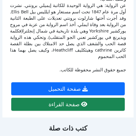
عن الرواية: هي الرواية الوحيدة للكاتبة إيميلي برونتي. نشرت
أول مرة عام 1847 تحت اسم مستعار هو ايلليس بيل Ellis Bell.
وقد أجرت أختها شارلوت برونتي تعديلات على الطبعة الثانية
من الرواية بعد وفاة ايملي. أخذ اسم الرواية من عزبة في مروج
يوركشير Yorkshire وهي بلدة تاريخية في شمال إنجلترا(فكلمة
ويذيرنغ في يوركشير تعني الجو المتقلب). وتحكي هذه الرواية
قصة الحب والشغف الذي يصل حد الامتلاك بين بطلة القصة
كاثرين cathrine وهيثكليف Heathcliff، وكيف يصل بهما هذا
الحب المحموم
جميع حقوق النشر محفوظة للكاتب.
صفحة التحميل
صفحة القراءة
كتب ذات صلة