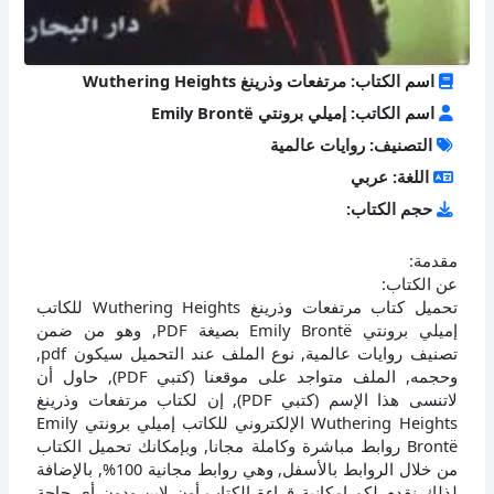
اسم الكتاب: مرتفعات وذرينغ Wuthering Heights
اسم الكاتب: إميلي برونتي Emily Brontë
التصنيف: روايات عالمية
اللغة: عربي
حجم الكتاب:
مقدمة:
عن الكتاب:
تحميل كتاب مرتفعات وذرينغ Wuthering Heights للكاتب
إميلي برونتي Emily Brontë بصيغة PDF, وهو من ضمن
تصنيف روايات عالمية, نوع الملف عند التحميل سيكون pdf,
وحجمه, الملف متواجد على موقعنا (كتبي PDF), حاول أن
لاتنسى هذا الإسم (كتبي PDF), إن لكتاب مرتفعات وذرينغ
Wuthering Heights الإلكتروني للكاتب إميلي برونتي Emily
Brontë روابط مباشرة وكاملة مجانا, وبإمكانك تحميل الكتاب
من خلال الروابط بالأسفل, وهي روابط مجانية 100%, بالإضافة
لذلك نقدم لكم إمكانية قراءة الكتاب أون لاين ودون أي حاجة