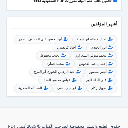
تحميل كتاب علم البيئة مقررات PDF السعودية 1443
أشهر المؤلفين
شيخ الإسلام ابن تيمية
أبو الحسن علي الحسني الندوي
أنور الجندي
أجاثا كريستي
محمد متولي الشعراوي
نجيب محفوظ
إحسان عبد القدوس
محمد عمارة
أنيس منصور
عبد الرحمن الجوزي أبو الفرج
علي الطنطاوي
عباس محمود العقاد
سهيل زكار
ابراهيم الفقى
المحاكم المصرية
حقوق الطبع والنشر محفوظة لصاحب الكتاب © 2026 كتبي PDF