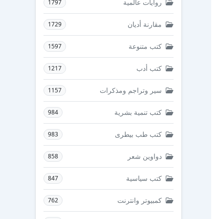
روايات عالمية
1797
مقارنة أديان
1729
كتب متنوعة
1597
كتب أدب
1217
سير وتراجم ومذكرات
1157
كتب تنمية بشرية
984
كتب طب بيطرى
983
دواوين شعر
858
كتب سياسية
847
كمبيوتر وانترنت
762