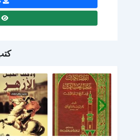
ص
ص
كتب