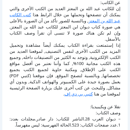
عن الكاتب:
إن للكاتب عبد الله بن المعتز العديد من الكتب الأخرى والتي
يمكنك أن تتصفحها وتحملها من خلال الرابط هذا
كتب الكاتب
عبد الله بن المعتز
, وبالنسبة للصور تأكد من أن الصورة بالأعلى
هي صورة كتاب ديوان ابن المعتز للكاتب عبد الله بن المعتز,
وإن لم تكن هناك صورة لا تنسى أن تقرأ وصف الكتاب
بالأسفل.
إذا إستمتعت بقراءة الكتاب يمكنك أيضاً مشاهدة وتحميل
المزيد من الكتب الأخرى لنفس التصنيف, لموقعنا العديد من
الكتب الإلكترونية, وتوجد به الكثير من التصنيفات داخله, وجميع
هذه الكتب مجانية 100%, كما وأننا نعتبر من أفضل مواقع
الكتب على الإطلاق, ومكتبة حاوية لجميع الكتب بجميع
تخصصاتها, وبالنسبة لتصفح الموقع, فإن موقعنا (كتبي PDF)
يعمل بصورة جيدة على الكمبيوتر والهواتف الذكية, وبدون أي
مشاكل, وللبحث عن كتب أخرى عليك بزيارة الصفحة الرئيسية
لموقعنا من هنا
كتبي بي دي إف
.
نقلا عن ويكيبيديا:
وصف الكتاب:
– ديوان العرب 28.الناشر للكتاب: دار صادر.مجلدات بعدد:
1.عدد صفحات الكتاب: 523.الحالة الفهرسية: ليس مفهرساً.