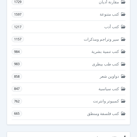
مقارنة أديان
1729
كتب متنوعة
1597
كتب أدب
1217
سير وتراجم ومذكرات
1157
كتب تنمية بشرية
984
كتب طب بيطرى
983
دواوين شعر
858
كتب سياسية
847
كمبيوتر وانترنت
762
كتب فلسفة ومنطق
665