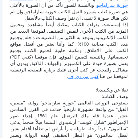
جوزية ساراماجو
, وبالنسبة للصور تأكد من أن الصورة بالأعلى
هي صورة كتاب مسيرة الفيل للكاتب جوزية ساراماجو, وإن لم
تكن هناك صورة لا تنسى أن تقرأ وصف الكتاب بالأسفل.
إذا إستمتعت بقراءة الكتاب يمكنك أيضاً مشاهدة وتحميل
المزيد من الكتب الأخرى لنفس التصنيف, لموقعنا العديد من
الكتب الإلكترونية, وتوجد به الكثير من التصنيفات داخله, وجميع
هذه الكتب مجانية 100%, كما وأننا نعتبر من أفضل مواقع
الكتب على الإطلاق, ومكتبة حاوية لجميع الكتب بجميع
تخصصاتها, وبالنسبة لتصفح الموقع, فإن موقعنا (كتبي PDF)
يعمل بصورة جيدة على الكمبيوتر والهواتف الذكية, وبدون أي
مشاكل, وللبحث عن كتب أخرى عليك بزيارة الصفحة الرئيسية
لموقعنا من هنا
كتبي بي دي إف
.
نقلا عن ويكيبيديا:
وصف الكتاب:
يستوحى الروائى العالمى “جوزيه ساراماجو” روايته “مسيرة
الفيل” من واقعة مشهورة تاريخياً حدثت فى القرن السادس
عشر، عندما قام ملك البرتغال عام 1561 بإهداء صهر
الإمبراطور “شارل كوبنت” أرشيدوق النمسا فيلاً ضخماً يدعى
“سالمون”، فبدأ رحلة طويلة ماراً بأراض لم تطأها أقدام بشر،
ليظل “سالمون” هو البطل الحقيقى لهذه الرواية ويصير