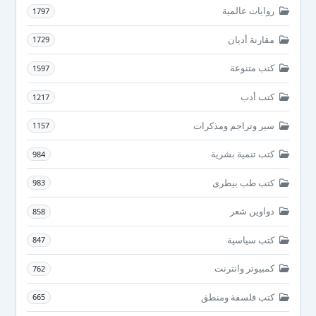
روايات عالمية
1797
مقارنة أديان
1729
كتب متنوعة
1597
كتب أدب
1217
سير وتراجم ومذكرات
1157
كتب تنمية بشرية
984
كتب طب بيطرى
983
دواوين شعر
858
كتب سياسية
847
كمبيوتر وانترنت
762
كتب فلسفة ومنطق
665