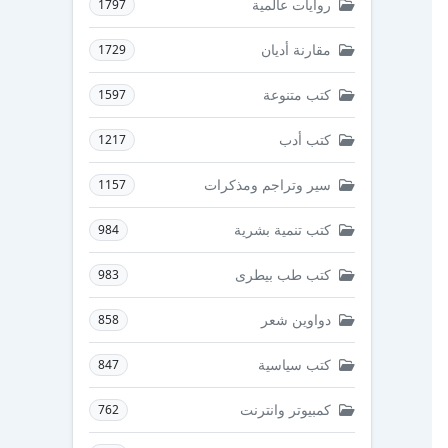
روايات عالمية
1797
مقارنة أديان
1729
كتب متنوعة
1597
كتب أدب
1217
سير وتراجم ومذكرات
1157
كتب تنمية بشرية
984
كتب طب بيطرى
983
دواوين شعر
858
كتب سياسية
847
كمبيوتر وانترنت
762