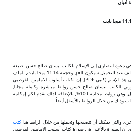
 أديان
ي دعوة النصارى إلى الإسلام للكاتب بيسان صالح حسن بصيغة
PDF, وهو من ضمن تصنيف مقارنة أديان, نوع الملف عند التحميل سيكون pdf, وحجمه 11.14 ميجا بايت, الملف
متواجد على موقعنا (كتبي PDF), حاول أن لاتنسى هذا الإسم (كتبي PDF), إن لكتاب أسلوب الامامين القرطبي
روني للكاتب بيسان صالح حسن روابط مباشرة وكاملة مجانا,
وبإمكانك تحميل الكتاب من خلال الروابط بالأسفل, وهي روابط مجانية 100%, بالإضافة لذلك نقدم لكم إمكانية
ب وذلك من خلال الروابط بالأسفل أيضاً.
رى والتي يمكنك أن تتصفحها وتحملها من خلال الرابط هذا
كتب
من أن الصورة بالأعلى هي صورة كتاب أسلوب الامامين القرطبي