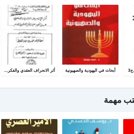
ج3
أبحاث في اليهودية والصهيونية
أثر الانحراف العقدي والفكري عند اليهود على الفكر الصهيوني المعاصر
تب مهمة