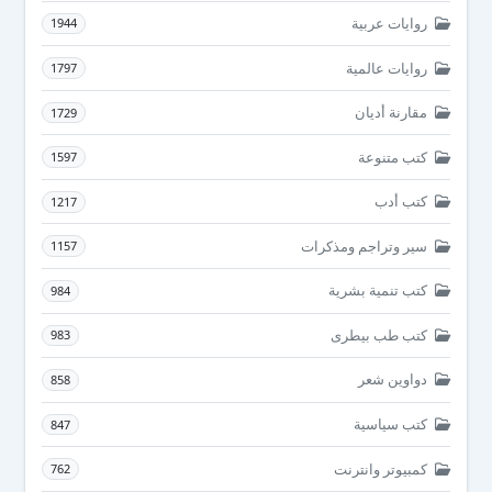
روايات عربية
1944
روايات عالمية
1797
مقارنة أديان
1729
كتب متنوعة
1597
كتب أدب
1217
سير وتراجم ومذكرات
1157
كتب تنمية بشرية
984
كتب طب بيطرى
983
دواوين شعر
858
كتب سياسية
847
كمبيوتر وانترنت
762