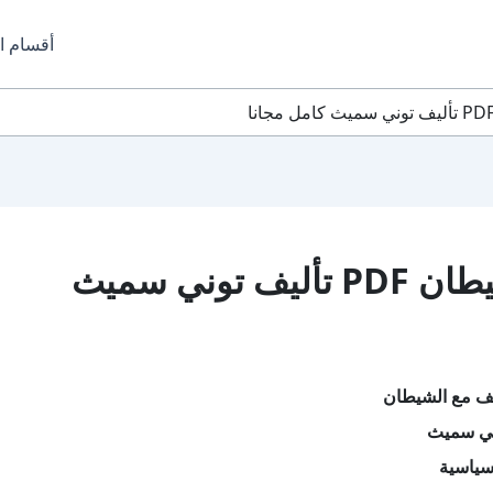
أقسام ا
تحميل كتاب حِلف مع الشيطان PDF تأليف توني سميث
لف مع الشيطان
ني سميث
سياسية