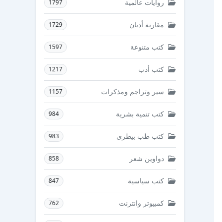
روايات عالمية
1797
مقارنة أديان
1729
كتب متنوعة
1597
كتب أدب
1217
سير وتراجم ومذكرات
1157
كتب تنمية بشرية
984
كتب طب بيطرى
983
دواوين شعر
858
كتب سياسية
847
كمبيوتر وانترنت
762