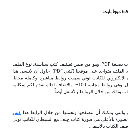
تحميل كتاب حِلف مع الشيطان للكاتب توني سميث بصيغة PDF, وهو من ضمن تصنيف كتب سياسية, نوع الملف
عند التحميل سيكون pdf, وحجمه 6.92 ميجا بايت, الملف متواجد على موقعنا (كتبي PDF), حاول أن لاتنسى هذا
ع الشيطان الإلكتروني للكاتب توني سميث روابط مباشرة وكاملة مجانا,
وبإمكانك تحميل الكتاب من خلال الروابط بالأسفل, وهي روابط مجانية 100%, بالإضافة لذلك نقدم لكم إمكانية
ب وذلك من خلال الروابط بالأسفل أيضاً.
والتي يمكنك أن تتصفحها وتحملها من خلال الرابط هذا
كتب
 الصورة بالأعلى هي صورة كتاب حِلف مع الشيطان للكاتب توني
صف الكتاب بالأسفل.