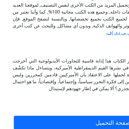
تحميل المزيد من الكتب الأخرى لنفس التصنيف, لموقعنا العديد
من الكتب الإلكترونية, وتوجد به الكثير من التصنيفات داخله, وجميع هذه الكتب مجانية 100%, كما وأننا نعتبر من
لجميع الكتب بجميع تخصصاتها, وبالنسبة لتصفح الموقع, فإن
 على الكمبيوتر والهواتف الذكية, وبدون أي مشاكل, وللبحث عن كتب أخرى
 بي دي إف
.
ى سميث)يعتبر الكتاب هذا إدانة قاسية للتجاوزات الأيديولوجية التي أخرجت
ي نشرها القيم الديمقراطية الأميركية، ويتساءل ماذا تكشّف
لحملها على الاعتقاد بأن الأميركيين قادمين كمحررين وليس
إلى فكرة التحرر سياسياً، وإجتماعياً، وإقتصادياً، ما هو احتمال
لجذري؟ ألا يمكن في إطار جهودهم لإستبدال
فحة التحميل