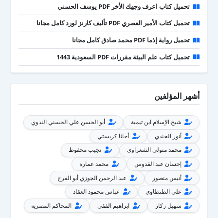
تحميل كتاب اعرف وجهك الأخر PDF يوسف الحسني
تحميل كتاب الأمير العصري PDF تأليف كارنز لورد كامل مجانا
تحميل رواية إذما PDF محمد صادق كامل مجانا
تحميل كتاب علم البيئة مقررات PDF السعودية 1443
أشهر المؤلفين
شيخ الإسلام ابن تيمية
أبو الحسن علي الحسني الندوي
أنور الجندي
أجاثا كريستي
محمد متولي الشعراوي
نجيب محفوظ
إحسان عبد القدوس
محمد عمارة
أنيس منصور
عبد الرحمن الجوزي أبو الفرج
علي الطنطاوي
عباس محمود العقاد
سهيل زكار
ابراهيم الفقى
المحاكم المصرية