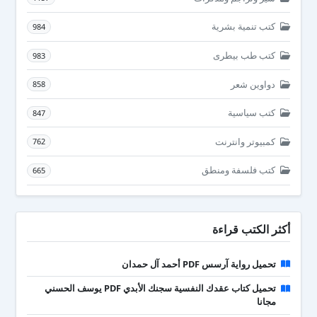
كتب تنمية بشرية
984
كتب طب بيطرى
983
دواوين شعر
858
كتب سياسية
847
كمبيوتر وانترنت
762
كتب فلسفة ومنطق
665
أكثر الكتب قراءة
تحميل رواية آرسس PDF أحمد آل حمدان
تحميل كتاب عقدك النفسية سجنك الأبدي PDF يوسف الحسني
مجانا