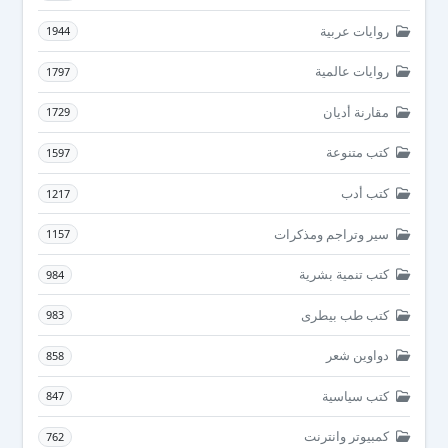
روايات عربية
1944
روايات عالمية
1797
مقارنة أديان
1729
كتب متنوعة
1597
كتب أدب
1217
سير وتراجم ومذكرات
1157
كتب تنمية بشرية
984
كتب طب بيطرى
983
دواوين شعر
858
كتب سياسية
847
كمبيوتر وانترنت
762