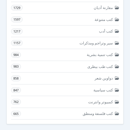
مقارنة أديان
1729
كتب متنوعة
1597
كتب أدب
1217
سير وتراجم ومذكرات
1157
كتب تنمية بشرية
984
كتب طب بيطرى
983
دواوين شعر
858
كتب سياسية
847
كمبيوتر وانترنت
762
كتب فلسفة ومنطق
665