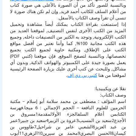
وبالنسبة للصور تأكد من أن الصورة بالأعلى هي صورة كتاب
من أعلام السلف للكاتب أحمد فريد, وإن لم تكن هناك صورة لا
تنسى أن تقرأ وصف الكتاب بالأسفل.
إذا إستمتعت بقراءة الكتاب يمكنك أيضاً مشاهدة وتحميل
المزيد من الكتب الأخرى لنفس التصنيف, لموقعنا العديد من
الكتب الإلكترونية, وتوجد به الكثير من التصنيفات داخله, وجميع
هذه الكتب مجانية 100%, كما وأننا نعتبر من أفضل مواقع
الكتب على الإطلاق, ومكتبة حاوية لجميع الكتب بجميع
تخصصاتها, وبالنسبة لتصفح الموقع, فإن موقعنا (كتبي PDF)
يعمل بصورة جيدة على الكمبيوتر والهواتف الذكية, وبدون أي
مشاكل, وللبحث عن كتب أخرى عليك بزيارة الصفحة الرئيسية
لموقعنا من هنا
كتبي بي دي إف
.
نقلا عن ويكيبيديا:
وصف الكتاب:
اسم المؤلف : مصطفى بن محمد سلامة أبو إسلام – مكتبة
الحرمين للعلوم النافعة – الحجم الإجمالي : 6 ميجا.فهرسة
الكتابمن أعلام السلفالجزء الأولالمقدمة1مسروق بن
الأجدع2سعيد بن المسيب3عروة بن الزبير4سعيد بن جبير5عمر
بن عبد العزيز6الشعبي عامر بن شراحيل7طاووس بن
كيسان8الحسن البصري9محمد بن سيرين10الزهري11أيوب