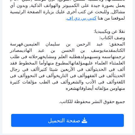
يعمل بصورة جيدة على الكمبيوتر والهواتف الذكية, وبدون أي
مشاكل, وللبحث عن كتب أخرى عليك بزيارة الصفحة الرئيسية
لموقعنا من هنا
كتبي بي دي إف
.
نقلا عن ويكيبيديا:
وصف الكتاب:
المحقق: عبد الرحمن بن سليمان العثيمين.فهرسة
الكتابمقدمةيوسف بن الحسن بن عبد الهاديمصادر
ترجمتهاسمه ونسبهمولدهطلبه العلم ومشايخهرحلاته فى طلب
العلمثناء العلماء عليهمؤلفاتهالمطبوع منهاوأما المخطوط فقد
ألف فى الحديثوألف فى الأربعين شيئا كثيراألف فى رجال
الحديثألف فى الفقهوألف فى التاريخوألف فى النحووألف فى
اللغةوألف فى الأدب والشعروألف فى الطب مؤلفات كثيرة
منهاومن مؤلفاته أيضاوفاتهشعره
جميع حقوق النشر محفوظة للكاتب.
صفحة التحميل