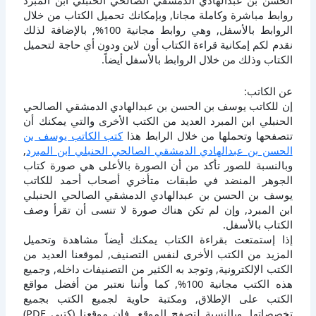
الحسن بن عبدالهادي الدمشقي الصالحي الحنبلي ابن المبرد
روابط مباشرة وكاملة مجانا, وبإمكانك تحميل الكتاب من خلال
الروابط بالأسفل, وهي روابط مجانية 100%, بالإضافة لذلك
نقدم لكم إمكانية قراءة الكتاب أون لاين ودون أي حاجة لتحميل
الكتاب وذلك من خلال الروابط بالأسفل أيضاً.
عن الكاتب:
إن للكاتب يوسف بن الحسن بن عبدالهادي الدمشقي الصالحي
الحنبلي ابن المبرد العديد من الكتب الأخرى والتي يمكنك أن
تتصفحها وتحملها من خلال الرابط هذا
كتب الكاتب يوسف بن
الحسن بن عبدالهادي الدمشقي الصالحي الحنبلي ابن المبرد
,
وبالنسبة للصور تأكد من أن الصورة بالأعلى هي صورة كتاب
الجوهر المنضد في طبقات متأخري أصحاب أحمد للكاتب
يوسف بن الحسن بن عبدالهادي الدمشقي الصالحي الحنبلي
ابن المبرد, وإن لم تكن هناك صورة لا تنسى أن تقرأ وصف
الكتاب بالأسفل.
إذا إستمتعت بقراءة الكتاب يمكنك أيضاً مشاهدة وتحميل
المزيد من الكتب الأخرى لنفس التصنيف, لموقعنا العديد من
الكتب الإلكترونية, وتوجد به الكثير من التصنيفات داخله, وجميع
هذه الكتب مجانية 100%, كما وأننا نعتبر من أفضل مواقع
الكتب على الإطلاق, ومكتبة حاوية لجميع الكتب بجميع
تخصصاتها, وبالنسبة لتصفح الموقع, فإن موقعنا (كتبي PDF)