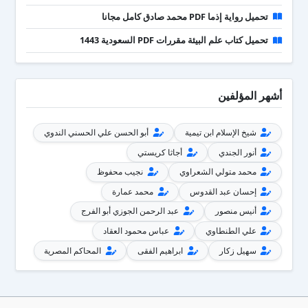
تحميل رواية إذما PDF محمد صادق كامل مجانا
تحميل كتاب علم البيئة مقررات PDF السعودية 1443
أشهر المؤلفين
شيخ الإسلام ابن تيمية
أبو الحسن علي الحسني الندوي
أنور الجندي
أجاثا كريستي
محمد متولي الشعراوي
نجيب محفوظ
إحسان عبد القدوس
محمد عمارة
أنيس منصور
عبد الرحمن الجوزي أبو الفرج
علي الطنطاوي
عباس محمود العقاد
سهيل زكار
ابراهيم الفقى
المحاكم المصرية