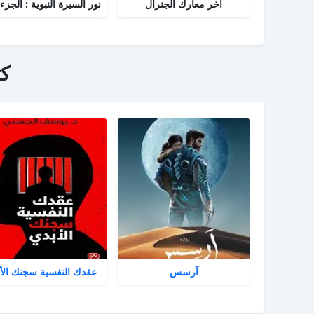
آخر معارك الجنرال
ك
آرسس
عقدك النفسية سجنك الأ