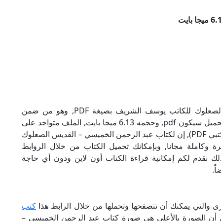
تحميل كتاب عبد الرحمن الخميسي – القديس الصعلوك للكاتب يوسف الشريف بصيغة PDF, وهو من ضمن
تصنيف سير وتراجم ومذكرات, نوع الملف عند التحميل سيكون pdf, وحجمه 6.13 ميجا بايت, الملف متواجد على
موقعنا (كتبي PDF), حاول أن لاتنسى هذا الإسم (كتبي PDF), إن لكتاب عبد الرحمن الخميسي – القديس الصعلوك
 وكاملة مجانا, وبإمكانك تحميل الكتاب من خلال الروابط
مجانية 100%, بالإضافة لذلك نقدم لكم إمكانية قراءة الكتاب أون لاين ودون أي حاجة
ً.
ى والتي يمكنك أن تتصفحها وتحملها من خلال الرابط هذا
كتب
ن أن الصورة بالأعلى هي صورة كتاب عبد الرحمن الخميسي –