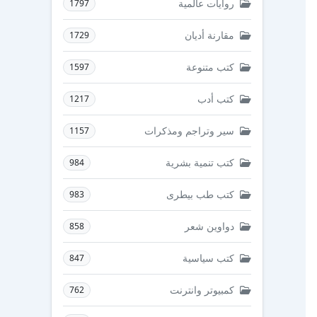
روايات عالمية
1797
مقارنة أديان
1729
كتب متنوعة
1597
كتب أدب
1217
سير وتراجم ومذكرات
1157
كتب تنمية بشرية
984
كتب طب بيطرى
983
دواوين شعر
858
كتب سياسية
847
كمبيوتر وانترنت
762