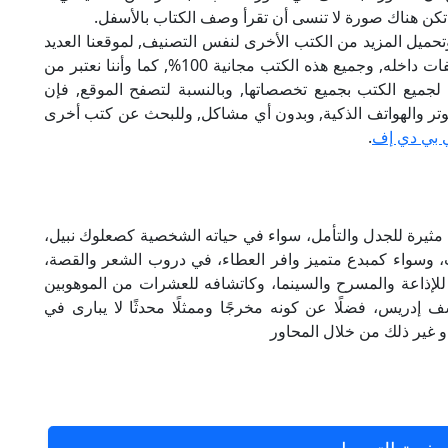
كن هناك صورة لا تنسى أن تقرأ وصف الكتاب بالأسفل.
تحميل المزيد من الكتب الأخرى لنفس التصنيف, لموقعنا العديد
من الكتب الإلكترونية, وتوجد به الكثير من التصنيفات داخله, وجميع هذه الكتب مجانية 100%, كما وأننا نعتبر من
لجميع الكتب بجميع تخصصاتها, وبالنسبة لتصفح الموقع, فإن
 على الكمبيوتر والهواتف الذكية, وبدون أي مشاكل, وللبحث عن كتب أخرى
 بي دي إف
.
ثيرة للجدل والتأمل، سواء في حياته الشخصية كصعلوك نبيل،
ات، وسواء كمبدع متميز وافر العطاء، في دروب الشعر والقصة،
 للإذاعة والمسرح والسينما، وكاتشافه للعشرات من الموهوبين
ف إدريس، فضلًا عن كونه مخرجًا وممثلًا محدثًا لا يبارى في
 و غير ذلك من خلال المحاور