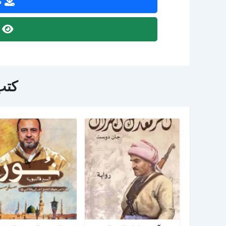
ص
ص
كتب