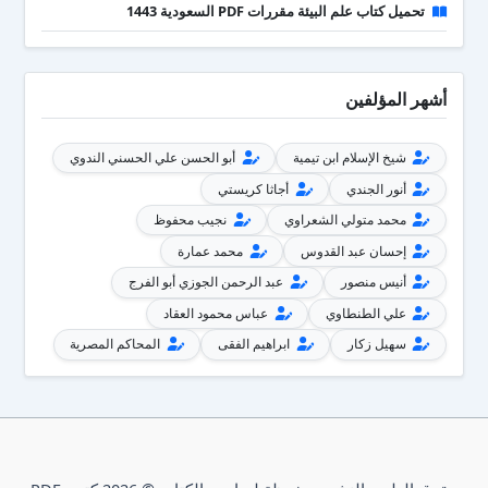
تحميل كتاب علم البيئة مقررات PDF السعودية 1443
أشهر المؤلفين
شيخ الإسلام ابن تيمية
أبو الحسن علي الحسني الندوي
أنور الجندي
أجاثا كريستي
محمد متولي الشعراوي
نجيب محفوظ
إحسان عبد القدوس
محمد عمارة
أنيس منصور
عبد الرحمن الجوزي أبو الفرج
علي الطنطاوي
عباس محمود العقاد
سهيل زكار
ابراهيم الفقى
المحاكم المصرية