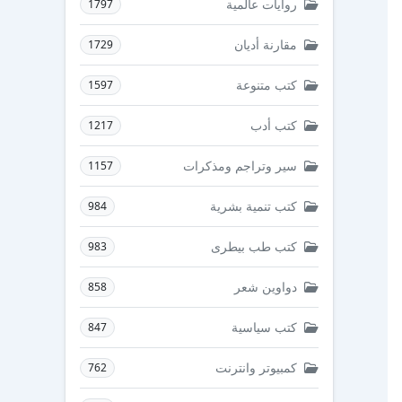
روايات عالمية
1797
مقارنة أديان
1729
كتب متنوعة
1597
كتب أدب
1217
سير وتراجم ومذكرات
1157
كتب تنمية بشرية
984
كتب طب بيطرى
983
دواوين شعر
858
كتب سياسية
847
كمبيوتر وانترنت
762