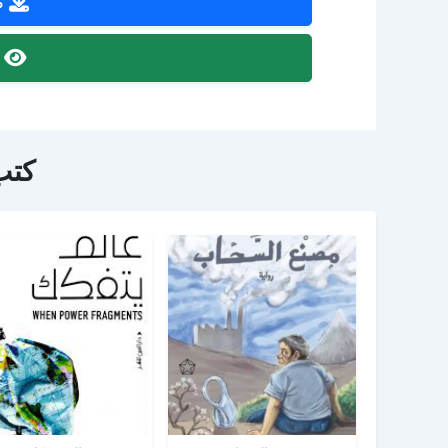
ص
ص
كتب