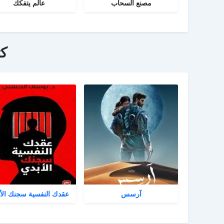
مصنع السحاب
عالم يتفكك
ك
آرسس
عقدك النفسية سجنك الأ