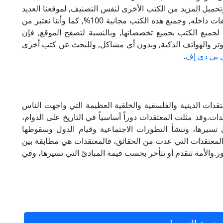
تحميل المزيد من الكتب الأخرى لنفس التصنيف, لموقعنا العديد
من الكتب الإلكترونية, وتوجد به الكثير من التصنيفات داخله, وجميع هذه الكتب مجانية 100%, كما وأننا نعتبر من
لجميع الكتب بجميع تخصصاتها, وبالنسبة لتصفح الموقع, فإن
 على الكمبيوتر والهواتف الذكية, وبدون أي مشاكل, وللبحث عن كتب أخرى
 بي دي إف
.
دات الدينية والفلسفية والخلقية العظيمة التي واجهت الناس
ت.وقد مثلت المعتقدات دوراً أساسياً في التاريخ على الدوام،
تسيرها، وتنشأ التطورات الاجتماعية وقيام الدول وسقوطها
معتقدات التي عدت من الحقائق، فالمعتقدات هي مطابقة بين
الأمة تتقدم أو تتأخر بحسب قيمة المبادئ التي تسيرها، وفي