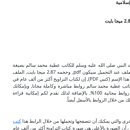
سلامية
 النبي صلى الله عليه وسلم للكاتب عطية محمد سالم بصيغة
PDF, وهو من ضمن تصنيف كتب إسلامية, نوع الملف عند التحميل سيكون pdf, وحجمه 2.87 ميجا بايت, الملف
متواجد على موقعنا (كتبي PDF), حاول أن لاتنسى هذا الإسم (كتبي PDF), إن لكتاب التراويح أكثر من ألف عام في
اتب عطية محمد سالم روابط مباشرة وكاملة مجانا, وبإمكانك
تحميل الكتاب من خلال الروابط بالأسفل, وهي روابط مجانية 100%, بالإضافة لذلك نقدم لكم إمكانية قراءة
ك من خلال الروابط بالأسفل أيضاً.
رى والتي يمكنك أن تتصفحها وتحملها من خلال الرابط هذا
كتب
من أن الصورة بالأعلى هي صورة كتاب التراويح أكثر من ألف عام