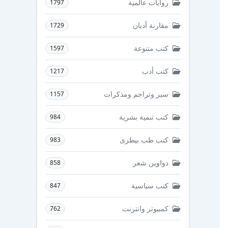
روايات عالمية
1797
مقارنة أديان
1729
كتب متنوعة
1597
كتب أدب
1217
سير وتراجم ومذكرات
1157
كتب تنمية بشرية
984
كتب طب بيطرى
983
دواوين شعر
858
كتب سياسية
847
كمبيوتر وانترنت
762