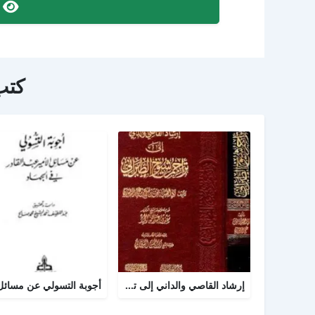
ص
كتب
إرشاد القاصي والداني إلى تراجم شيوخ الطبراني