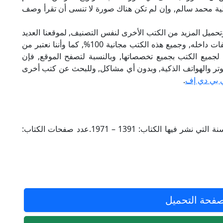
ة محمد سالم, وإن لم تكن هناك صورة لا تنسى أن تقرأ وصف
تحميل المزيد من الكتب الأخرى لنفس التصنيف, لموقعنا العديد
من الكتب الإلكترونية, وتوجد به الكثير من التصنيفات داخله, وجميع هذه الكتب مجانية 100%, كما وأننا نعتبر من
لجميع الكتب بجميع تخصصاتها, وبالنسبة لتصفح الموقع, فإن
 على الكمبيوتر والهواتف الذكية, وبدون أي مشاكل, وللبحث عن كتب أخرى
 بي دي إف
.
الناشر للكتاب: مطبعة المدني.مجلدات بعدد: 1.السنة التي نشر فيها الكتاب: 1391 – 1971.عدد صفحات الكتاب:
فحة التحميل