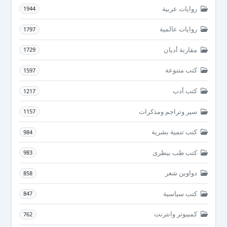
روايات عربية
1944
روايات عالمية
1797
مقارنة أديان
1729
كتب متنوعة
1597
كتب أدب
1217
سير وتراجم ومذكرات
1157
كتب تنمية بشرية
984
كتب طب بيطرى
983
دواوين شعر
858
كتب سياسية
847
كمبيوتر وانترنت
762