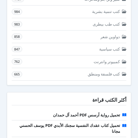
كتب تنمية بشرية
984
كتب طب بيطرى
983
دواوين شعر
858
كتب سياسية
847
كمبيوتر وانترنت
762
كتب فلسفة ومنطق
665
أكثر الكتب قراءة
تحميل رواية آرسس PDF أحمد آل حمدان
تحميل كتاب عقدك النفسية سجنك الأبدي PDF يوسف الحسني
مجانا