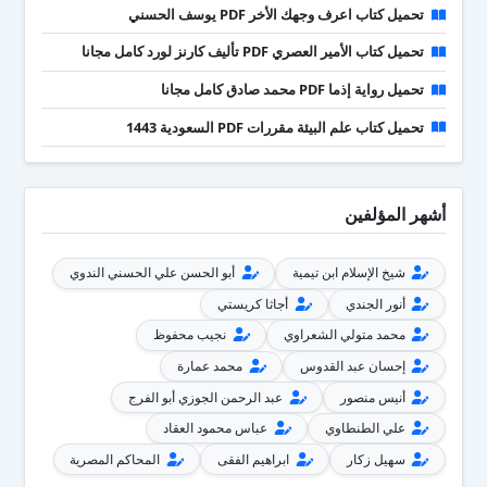
تحميل كتاب اعرف وجهك الأخر PDF يوسف الحسني
تحميل كتاب الأمير العصري PDF تأليف كارنز لورد كامل مجانا
تحميل رواية إذما PDF محمد صادق كامل مجانا
تحميل كتاب علم البيئة مقررات PDF السعودية 1443
أشهر المؤلفين
شيخ الإسلام ابن تيمية
أبو الحسن علي الحسني الندوي
أنور الجندي
أجاثا كريستي
محمد متولي الشعراوي
نجيب محفوظ
إحسان عبد القدوس
محمد عمارة
أنيس منصور
عبد الرحمن الجوزي أبو الفرج
علي الطنطاوي
عباس محمود العقاد
سهيل زكار
ابراهيم الفقى
المحاكم المصرية