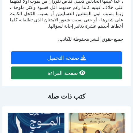
، عدا عينيها الحادتين كعيني قناص تقرران من يموت أولاً لكنهما
على خلاف عينيه كانتا رغم حدتهما أقل قسوة وأكثر ملوحة ،
ربما بسبب لون المقلتين العسليتين أو بسبب الكحل الكابت
على شفرها ، أو حتى بسبب شعور الامتنان الذى تطلقانه كلما
أعطاها أحدهم عشرة دنانير إجابة لسؤالها.
جميع حقوق النشر محفوظة للكاتب.
صفحة التحميل
صفحة القراءة
كتب ذات صلة