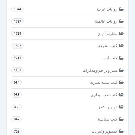
روايات عربية
1944
روايات عالمية
1797
مقارنة أديان
1729
كتب متنوعة
1597
كتب أدب
1217
سير وتراجم ومذكرات
1157
كتب تنمية بشرية
984
كتب طب بيطرى
983
دواوين شعر
858
كتب سياسية
847
كمبيوتر وانترنت
762