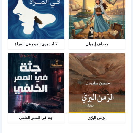
مجداف إيميلي
لا أحد يرى الموج في المرآة
الزمن البرّي
جثة فى الممر الخلفى