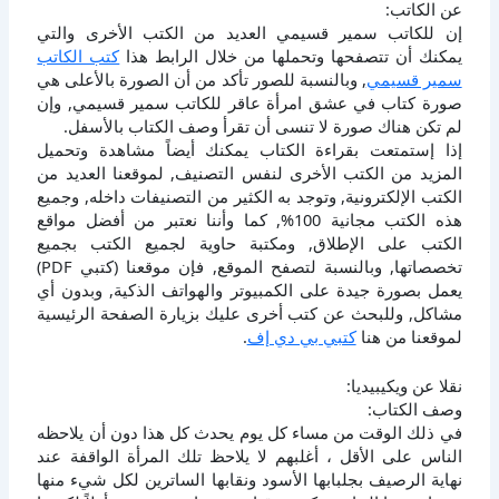
عن الكاتب:
إن للكاتب سمير قسيمي العديد من الكتب الأخرى والتي
يمكنك أن تتصفحها وتحملها من خلال الرابط هذا
كتب الكاتب
سمير قسيمي
, وبالنسبة للصور تأكد من أن الصورة بالأعلى هي
صورة كتاب في عشق امرأة عاقر للكاتب سمير قسيمي, وإن
لم تكن هناك صورة لا تنسى أن تقرأ وصف الكتاب بالأسفل.
إذا إستمتعت بقراءة الكتاب يمكنك أيضاً مشاهدة وتحميل
المزيد من الكتب الأخرى لنفس التصنيف, لموقعنا العديد من
الكتب الإلكترونية, وتوجد به الكثير من التصنيفات داخله, وجميع
هذه الكتب مجانية 100%, كما وأننا نعتبر من أفضل مواقع
الكتب على الإطلاق, ومكتبة حاوية لجميع الكتب بجميع
تخصصاتها, وبالنسبة لتصفح الموقع, فإن موقعنا (كتبي PDF)
يعمل بصورة جيدة على الكمبيوتر والهواتف الذكية, وبدون أي
مشاكل, وللبحث عن كتب أخرى عليك بزيارة الصفحة الرئيسية
لموقعنا من هنا
كتبي بي دي إف
.
نقلا عن ويكيبيديا:
وصف الكتاب:
في ذلك الوقت من مساء كل يوم يحدث كل هذا دون أن يلاحظه
الناس على الأقل ، أغلبهم لا يلاحظ تلك المرأة الواقفة عند
نهاية الرصيف بجلبابها الأسود ونقابها الساترين لكل شيء منها