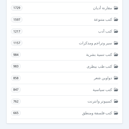
مقارنة أديان
1729
كتب متنوعة
1597
كتب أدب
1217
سير وتراجم ومذكرات
1157
كتب تنمية بشرية
984
كتب طب بيطرى
983
دواوين شعر
858
كتب سياسية
847
كمبيوتر وانترنت
762
كتب فلسفة ومنطق
665